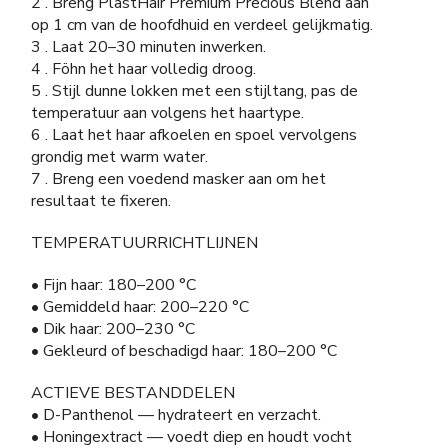
2 . Breng PlastHair Premium Precious Blend aan
op 1 cm van de hoofdhuid en verdeel gelijkmatig.
3 . Laat 20–30 minuten inwerken.
4 . Föhn het haar volledig droog.
5 . Stijl dunne lokken met een stijltang, pas de
temperatuur aan volgens het haartype.
6 . Laat het haar afkoelen en spoel vervolgens
grondig met warm water.
7 . Breng een voedend masker aan om het
resultaat te fixeren.
TEMPERATUURRICHTLIJNEN
• Fijn haar: 180–200 °C
• Gemiddeld haar: 200–220 °C
• Dik haar: 200–230 °C
• Gekleurd of beschadigd haar: 180–200 °C
ACTIEVE BESTANDDELEN
• D-Panthenol — hydrateert en verzacht.
• Honingextract — voedt diep en houdt vocht