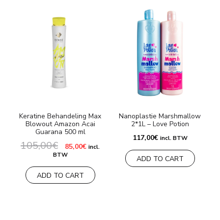
Keratine Behandeling Max
Nanoplastie Marshmallow
Blowout Amazon Acai
2*1L – Love Potion
Guarana 500 ml
9
117,00
€
incl. BTW
105,00
€
Oorspronkelijke
Huidige
85,00
€
incl.
prijs
prijs
BTW
ADD TO CART
was:
is:
105,00€.
85,00€.
ADD TO CART