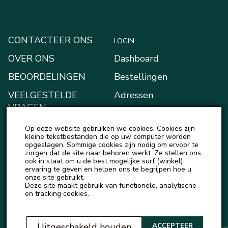
CONTACTEER ONS
LOGIN
OVER ONS
Dashboard
BEOORDELINGEN
Bestellingen
VEELGESTELDE
Adressen
VRAGEN
Betaalmethodes
BLOGGEN
Op deze website gebruiken we cookies. Cookies zijn
Mijn Kluis
kleine tekstbestanden die op uw computer worden
NIEUWS
opgeslagen. Sommige cookies zijn nodig om ervoor te
Account details
zorgen dat de site naar behoren werkt. Ze stellen ons
ook in staat om u de best mogelijke surf (winkel)
Uitloggen
ervaring te geven en helpen ons te begrijpen hoe u
onze site gebruikt.
Deze site maakt gebruik van functionele, analytische
en tracking cookies.
Uitgeschakeld houden
ACCEPTEER