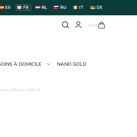
ES
FR
NL
RU
IT
DE
0,00
€
SOINS À DOMICILE
NANO GOLD
recious Blend – 1000 ml