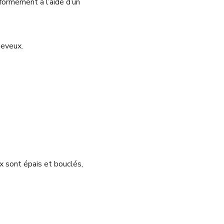
formément à l’aide d’un
heveux.
 sont épais et bouclés,