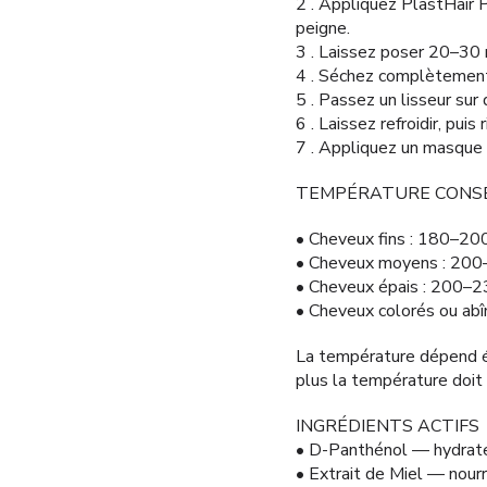
2 . Appliquez PlastHair 
peigne.
3 . Laissez poser 20–30 
4 . Séchez complètement
5 . Passez un lisseur su
6 . Laissez refroidir, pui
7 . Appliquez un masque n
TEMPÉRATURE CONSE
• Cheveux fins : 180–20
• Cheveux moyens : 200
• Cheveux épais : 200–2
• Cheveux colorés ou ab
La température dépend ég
plus la température doit 
INGRÉDIENTS ACTIFS
• D-Panthénol — hydrate, 
• Extrait de Miel — nourr