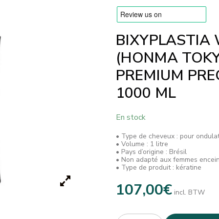
BIXYPLASTIA
(HONMA TOKY
PREMIUM PREC
1000 ML
En stock
• Type de cheveux : pour ondula
• Volume : 1 litre
• Pays d’origine : Brésil
• Non adapté aux femmes encei
• Type de produit : kératine
107,00
€
incl. BTW