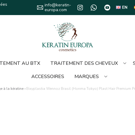
sées
info@keratin-
EN
europa.com
TEMENT AU BTX
TRAITEMENT DES CHEVEUX
ACCESSOIRES
MARQUES
e à la kératine
›
Bixyplastia Wennoz Brasil (Honma Tokyo) Plast Hair Premium P