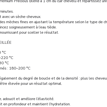
Premium Precious Blend à 1 cm du cuir chevelu et répartissez uni
minutes.
 avec un sèche-cheveux.
r des mèches fines en ajustant la température selon le type de c
s rincez soigneusement à l’eau tiède.
ourrissant pour sceller le résultat.
ILLÉE
0 °C
–220 °C
30 °C
îmés : 180–200 °C
alement du degré de boucle et de la densité : plus les cheveux
être élevée pour un résultat optimal.
adoucit et améliore l’élasticité.
it en profondeur et maintient l’hydratation.