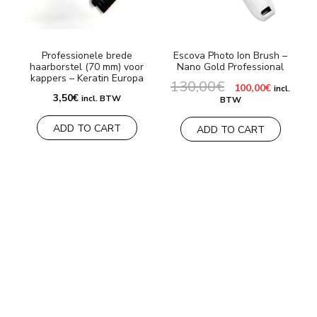
Professionele brede
Escova Photo Ion Brush –
haarborstel (70 mm) voor
Nano Gold Professional
kappers – Keratin Europa
130,00
€
Oorspronkelijke
Huidige
100,00
€
incl.
prijs
prijs
3,50
€
incl. BTW
BTW
was:
is:
130,00€.
100,00€.
ADD TO CART
ADD TO CART