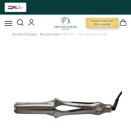
NL
CURSUS VOOR HET
CURSUS VOOR HET STEIL MAKEN
STEIL MAKEN
Keratin Europa
›
Accessoires
›
480 Pro – MQ professional
HAARVERSTIJVING
BTX BEHANDELING
HAARBEHANDELING
THUISVERZORGING
NANO GOLD
ACCESSOIRES