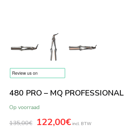
MERKEN
Levering en Betaling
Veelgestelde vragen
Contacteer ons
Beoordelingen
480 PRO – MQ PROFESSIONAL
Op voorraad
Oorspronkelijke
122,00
€
Huidige
135,00
€
prijs
prijs
incl. BTW
was:
is:
135,00€.
122,00€.