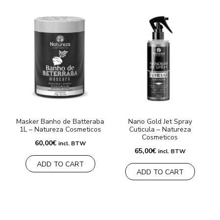
Masker Banho de Batteraba
Nano Gold Jet Spray
N
1L – Natureza Cosmeticos
Cuticula – Natureza
Cosmeticos
60,00
€
incl. BTW
65,00
€
incl. BTW
ADD TO CART
ADD TO CART