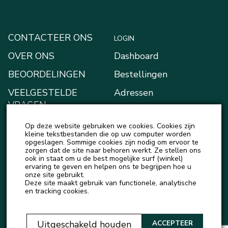
CONTACTEER ONS
LOGIN
OVER ONS
Dashboard
BEOORDELINGEN
Bestellingen
VEELGESTELDE
Adressen
VRAGEN
Betaalmethodes
BLOGGEN
Op deze website gebruiken we cookies. Cookies zijn
Mijn Kluis
kleine tekstbestanden die op uw computer worden
NIEUWS
opgeslagen. Sommige cookies zijn nodig om ervoor te
Account details
zorgen dat de site naar behoren werkt. Ze stellen ons
ook in staat om u de best mogelijke surf (winkel)
Uitloggen
ervaring te geven en helpen ons te begrijpen hoe u
onze site gebruikt.
Deze site maakt gebruik van functionele, analytische
en tracking cookies.
Uitgeschakeld houden
ACCEPTEER