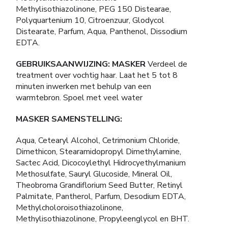
Methylisothiazolinone, PEG 150 Distearae,
Polyquartenium 10, Citroenzuur, Glodycol
Distearate, Parfum, Aqua, Panthenol, Dissodium
EDTA.
GEBRUIKSAANWIJZING: MASKER
Verdeel de
treatment over vochtig haar. Laat het 5 tot 8
minuten inwerken met behulp van een
warmtebron. Spoel met veel water
MASKER SAMENSTELLING:
Aqua, Cetearyl Alcohol, Cetrimonium Chloride,
Dimethicon, Stearamidopropyl Dimethylamine,
Sactec Acid, Dicocoylethyl Hidrocyethylmanium
Methosulfate, Sauryl Glucoside, Mineral Oil,
Theobroma Grandiflorium Seed Butter, Retinyl
Palmitate, Pantherol, Parfum, Desodium EDTA,
Methylcholoroisothiazolinone,
Methylisothiazolinone, Propyleenglycol en BHT.