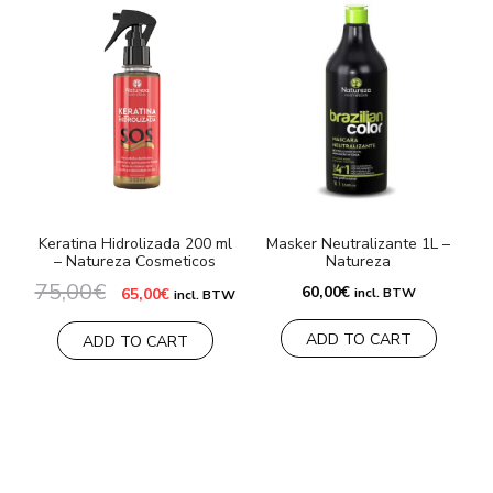
Keratina Hidrolizada 200 ml
Masker Neutralizante 1L –
– Natureza Cosmeticos
Natureza
C
75,00
€
Oorspronkelijke
Huidige
60,00
€
65,00
€
incl. BTW
incl. BTW
prijs
prijs
was:
is:
ADD TO CART
75,00€.
65,00€.
ADD TO CART