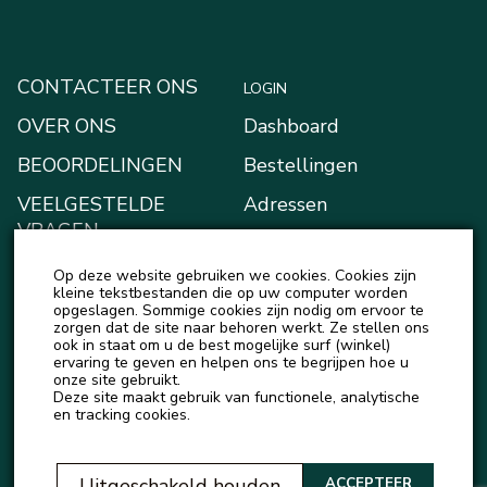
CONTACTEER ONS
LOGIN
OVER ONS
Dashboard
BEOORDELINGEN
Bestellingen
VEELGESTELDE
Adressen
VRAGEN
Betaalmethodes
BLOGGEN
Op deze website gebruiken we cookies. Cookies zijn
Mijn Kluis
kleine tekstbestanden die op uw computer worden
NIEUWS
opgeslagen. Sommige cookies zijn nodig om ervoor te
Account details
zorgen dat de site naar behoren werkt. Ze stellen ons
ook in staat om u de best mogelijke surf (winkel)
Uitloggen
ervaring te geven en helpen ons te begrijpen hoe u
onze site gebruikt.
Deze site maakt gebruik van functionele, analytische
en tracking cookies.
Uitgeschakeld houden
ACCEPTEER