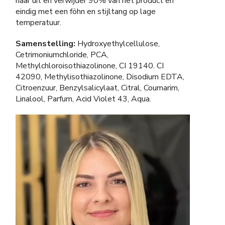
haar uit en verwijder 90% van het product en
eindig met een föhn en stijltang op lage
temperatuur.
Samenstelling:
Hydroxyethylcellulose,
Cetrimoniumchloride, PCA,
Methylchloroisothiazolinone, CI 19140. CI
42090, Methylisothiazolinone, Disodium EDTA,
Citroenzuur, Benzylsalicylaat, Citral, Coumarim,
Linalool, Parfum, Acid Violet 43, Aqua.
Videospeler