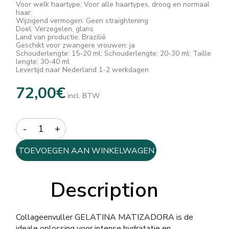
Voor welk haartype: Voor alle haartypes, droog en normaal
haar.
Wijzigend vermogen: Geen straightening
Doel: Verzegelen, glans
Land van productie: Brazilië
Geschikt voor zwangere vrouwen: ja
Schouderlengte: 15-20 ml; Schouderlengte: 20-30 ml; Taille
lengte: 30-40 ml
Levertijd naar Nederland 1-2 werkdagen
72,00
€
incl. BTW
Quantity
TOEVOEGEN AAN WINKELWAGEN
Description
Collageenvuller GELATINA MATIZADORA is de
ideale oplossing voor intense hydratatie en