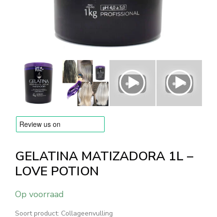
MERKEN
Levering en Betaling
Veelgestelde vragen
Contacteer ons
Beoordelingen
GELATINA MATIZADORA 1L –
LOVE POTION
Op voorraad
Soort product: Collageenvulling