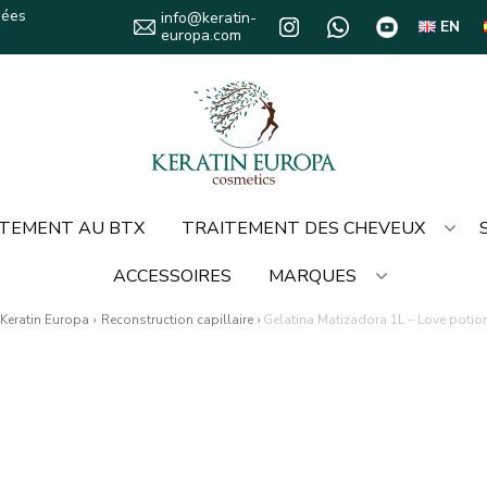
sées
info@keratin-
EN
europa.com
TEMENT AU BTX
TRAITEMENT DES CHEVEUX
ACCESSOIRES
MARQUES
Keratin Europa
›
Reconstruction capillaire
›
Gelatina Matizadora 1L – Love potio