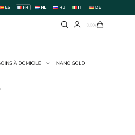
ES
FR
NL
RU
IT
DE
0,00
€
SOINS À DOMICILE
NANO GOLD
n