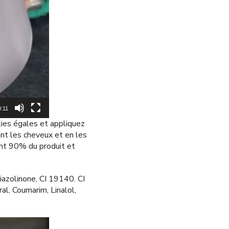
0:11
ties égales et appliquez
nt les cheveux et en les
ant 90% du produit et
azolinone, CI 19140. CI
al, Coumarim, Linalol,