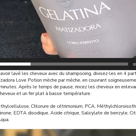
0
voir lavé les cheveux avec du shampooing, divisez-les en 4 par
atizadora Love Potion mèche par mèche, en couvrant soigneuseme
 minutes. Après le temps de pause, rincez les cheveux en enlev
heveux et un fer plat à basse température.
hylcellulose, Chlorure de cétrimonium, PCA, Méthylchloroisothi
one, EDTA disodique, Acide citrique, Salicylate de benzyle, Citr
Aqua.