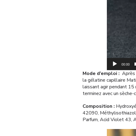
00:00
Mode d’emploi :
Après a
la gélatine capillaire M
laissant agir pendant 15
terminez avec un sèche-c
Composition :
Hydroxyét
42090, Méthylisothiazolin
Parfum, Acid Violet 43, 
Lecteur