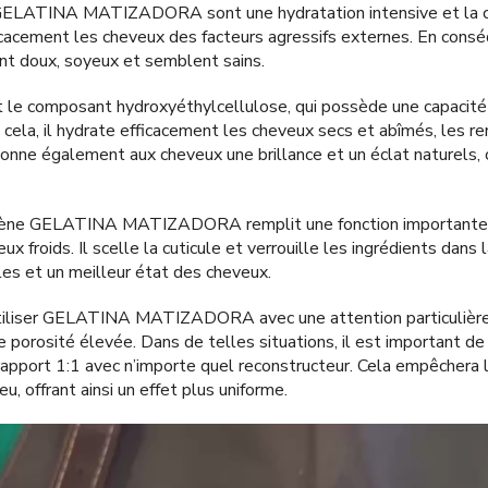
 GELATINA MATIZADORA sont une hydratation intensive et la c
icacement les cheveux des facteurs agressifs externes. En cons
nt doux, soyeux et semblent sains.
t le composant hydroxyéthylcellulose, qui possède une capacité u
 à cela, il hydrate efficacement les cheveux secs et abîmés, les r
nne également aux cheveux une brillance et un éclat naturels, c
gène GELATINA MATIZADORA remplit une fonction importante à 
x froids. Il scelle la cuticule et verrouille les ingrédients dans
les et un meilleur état des cheveux.
liser GELATINA MATIZADORA avec une attention particulière s
 porosité élevée. Dans de telles situations, il est important
ort 1:1 avec n’importe quel reconstructeur. Cela empêchera 
u, offrant ainsi un effet plus uniforme.