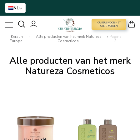
NL
CURSUS VOOR HET
CURSUS VOOR HET STEIL MAKEN
STEIL MAKEN
Keratin
›
Alle producten van het merk Natureza
›
Pagina
Europa
Cosmeticos
3
HAARVERSTIJVING
Alle producten van het merk
BTX BEHANDELING
Natureza Cosmeticos
HAARBEHANDELING
THUISVERZORGING
NANO GOLD
ACCESSOIRES