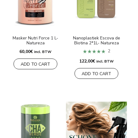
MERKEN
Levering en Betaling
Masker Nutri Force 1 L-
Nanoplastiek Escova de
Veelgestelde vragen
Natureza
Biotina 2*1L- Natureza
★★★★★
2
60,00
€
incl. BTW
Contacteer ons
122,00
€
incl. BTW
ADD TO CART
Beoordelingen
ADD TO CART