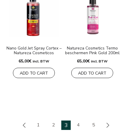
Nano Gold Jet Spray Cortex –
Natureza Cosmetics Termo
Natureza Cosmeticos
beschermen Pink Gold 200ml
65,00
€
65,00
€
incl. BTW
incl. BTW
ADD TO CART
ADD TO CART
1
2
3
4
5