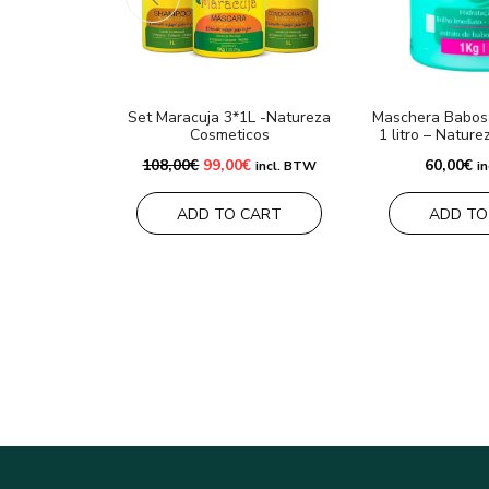
Set Maracuja 3*1L -Natureza
Maschera Babos
Cosmeticos
1 litro – Natur
Il
Il
108,00
€
99,00
€
60,00
€
incl. BTW
i
prezzo
prezzo
originale
attuale
era:
è:
ADD TO CART
ADD TO
108,00€.
99,00€.