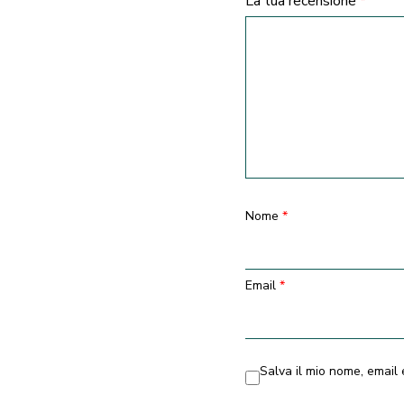
La tua recensione
*
Nome
*
Email
*
Salva il mio nome, email