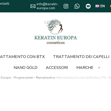
ntatti
info@keratin-
EN
europa.com
ATTAMENTO CON BTX
TRATTAMENTO DEI CAPELLI
NANO GOLD
ACCESSORI
MARCHE
n Europa
›
Progressieven
›
Nanoplastica
›
Nanoplasty Escova de Biotina 2*1L- N