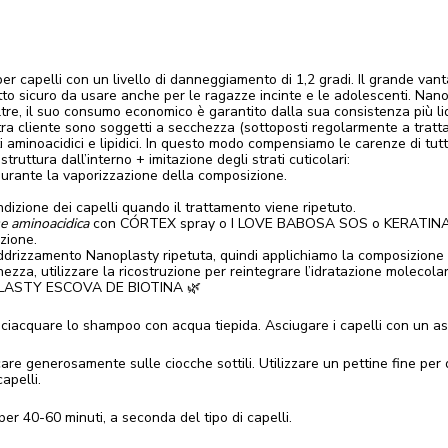
r capelli con un livello di danneggiamento di 1,2 gradi. Il grande vant
dotto sicuro da usare anche per le ragazze incinte e le adolescenti. Na
re, il suo consumo economico è garantito dalla sua consistenza più liqu
stra cliente sono soggetti a secchezza (sottoposti regolarmente a trattam
aminoacidici e lipidici. In questo modo compensiamo le carenze di tutti g
truttura dall’interno + imitazione degli strati cuticolari:
urante la vaporizzazione della composizione.
dizione dei capelli quando il trattamento viene ripetuto.
se aminoacidica
con CÓRTEX spray o I LOVE BABOSA SOS o KERATIN
zione.
ddrizzamento Nanoplasty ripetuta, quindi applichiamo la composizione p
ghezza, utilizzare la ricostruzione per reintegrare l’idratazione molecolar
OPLASTY ESCOVA DE BIOTINA 🌿
sciacquare lo shampoo con acqua tiepida. Asciugare i capelli con un a
icare generosamente sulle ciocche sottili. Utilizzare un pettine fine per
apelli.
er 40-60 minuti, a seconda del tipo di capelli.