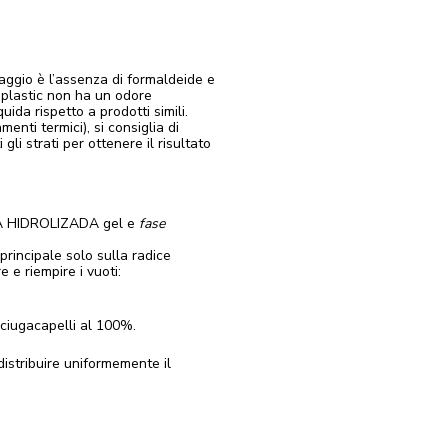
aggio è l’assenza di formaldeide e
noplastic non ha un odore
ida rispetto a prodotti simili.
enti termici), si consiglia di
li strati per ottenere il risultato
A HIDROLIZADA gel e
fase
rincipale solo sulla radice
e e riempire i vuoti:
sciugacapelli al 100%.
 distribuire uniformemente il