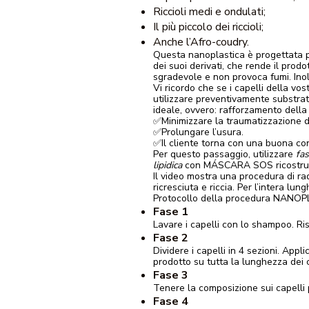
Riccioli medi e ondulati;
Il più piccolo dei riccioli;
Anche l’Afro-coudry.
Questa nanoplastica è progettata pe
dei suoi derivati, che rende il pro
sgradevole e non provoca fumi. Inolt
Vi ricordo che se i capelli della vo
utilizzare preventivamente substrati 
ideale, ovvero: rafforzamento della s
✅Minimizzare la traumatizzazione d
✅Prolungare l’usura.
✅Il cliente torna con una buona con
Per questo passaggio, utilizzare
fa
lipidica
con MÁSCARA SOS ricostru
Il video mostra una procedura di ra
ricresciuta e riccia. Per l’intera lun
Protocollo della procedura NAN
Fase 1
Lavare i capelli con lo shampoo. Ri
Fase 2
Dividere i capelli in 4 sezioni. Appl
prodotto su tutta la lunghezza dei c
Fase 3
Tenere la composizione sui capelli p
Fase 4