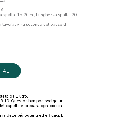
zza
sì
 spalla: 15-20 ml; Lunghezza spalla: 20-
 lavorativi (a seconda del paese di
I AL
LO
eto da 1 litro.
 9 10. Questo shampoo svolge un
el capello e prepara ogni ciocca
 delle più potenti ed efficaci. È