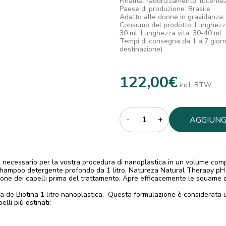
Finalità: raddrizzamento, lucente
Paese di produzione: Brasile
Adatto alle donne in gravidanza: 
Consumo del prodotto: Lunghezza
30 ml; Lunghezza vita: 30-40 ml.
Tempi di consegna da 1 a 7 giorni
destinazione).
122,00
€
incl. BTW
Quantity
AGGIUNG
CARREL
 il necessario per la vostra procedura di nanoplastica in un volume compl
hampoo detergente profondo da 1 litro. Natureza Natural Therapy pH
one dei capelli prima del trattamento. Apre efficacemente le squame d
de Biotina 1 litro nanoplastica. Questa formulazione è considerata una
elli più ostinati: