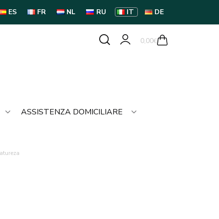
ES
FR
NL
RU
IT
DE
0,00
€
ASSISTENZA DOMICILIARE
atureza