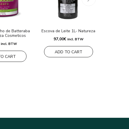
ho de Batteraba
Escova de Leite 1L- Natureza
Masque N
za Cosmeticos
Nature
97,00
€
incl. BTW
60,0
incl. BTW
ADD TO CART
TO CART
ADD