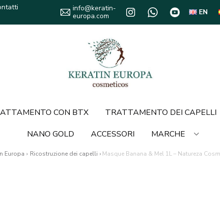
ntatti
info@keratin-
EN
europa.com
ATTAMENTO CON BTX
TRATTAMENTO DEI CAPELLI
NANO GOLD
ACCESSORI
MARCHE
in Europa
›
Ricostruzione dei capelli
›
Masque Banana & Mel 1L – Natureza Cosm