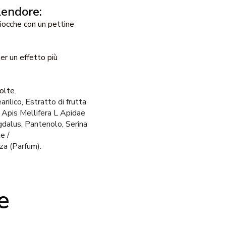
lendore:
iocche con un pettine
er un effetto più
olte.
rilico, Estratto di frutta
 Apis Mellifera L Apidae
dalus, Pantenolo, Serina
e /
za (Parfum).
e