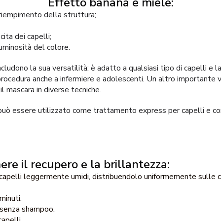
Effetto banana e miele:
 riempimento della struttura;
ita dei capelli;
uminosità del colore.
cludono la sua versatilità: è adatto a qualsiasi tipo di capelli e 
rocedura anche a infermiere e adolescenti. Un altro importante v
e il mascara in diverse tecniche.
ò essere utilizzato come trattamento express per capelli e co
re il recupero e la brillantezza:
 capelli leggermente umidi, distribuendolo uniformemente sulle c
minuti.
a senza shampoo.
apelli.