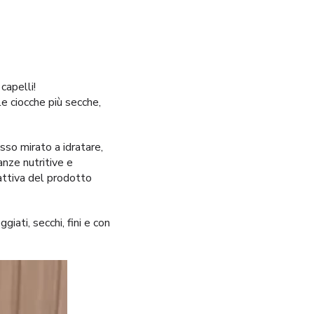
capelli!
le ciocche più secche,
so mirato a idratare,
anze nutritive e
a attiva del prodotto
ati, secchi, fini e con