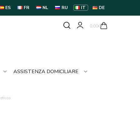
ES
FR
NL
RU
IT
DE
0,00
€
ASSISTENZA DOMICILIARE
eticos