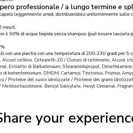
pero professionale / a lungo termine e sp
 capelli leggermente umidi, distribuendolo uniformemente sulle c
 minuti.
on il 50% di acqua tiepida senza shampoo (può essere lasciata p
0%.
tili con una piastra con una temperatura di 200-230 gradi per 5 v
 Alcool cetilico, Ceteareth-20 / Cloruro di cetrimonio, Alcool stea
a), Estratto di Barbatimaum, Stearamidopropyl, Dimethilamine,
uro di behentrimonium, DMDM, Cartamus Tinctorius, Prumus Amyg
nico / Proteine del suolo idrolizzate / Proteine del grano idrolizzat
/ Metilisotiazolinone, Benzyl Salicylate, Hexyl Cinnamal, Fragran
Share your experienc