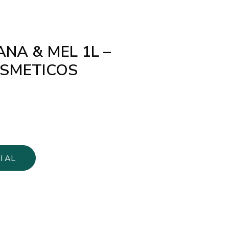
NA & MEL 1L –
SMETICOS
I AL
LO