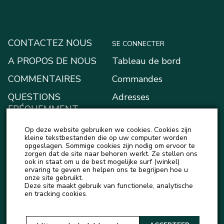
CONTACTEZ NOUS
SE CONNECTER
A PROPOS DE NOUS
Tableau de bord
COMMENTAIRES
Commandes
QUESTIONS
Adresses
FRÉQUEMMENT
Moyens de paiement
POSÉES
Op deze website gebruiken we cookies. Cookies zijn
Mon portefeuille
BLOG
kleine tekstbestanden die op uw computer worden
opgeslagen. Sommige cookies zijn nodig om ervoor te
Account details
zorgen dat de site naar behoren werkt. Ze stellen ons
ACTUALITÉS
ook in staat om u de best mogelijke surf (winkel)
Logout
ervaring te geven en helpen ons te begrijpen hoe u
onze site gebruikt.
Deze site maakt gebruik van functionele, analytische
en tracking cookies.