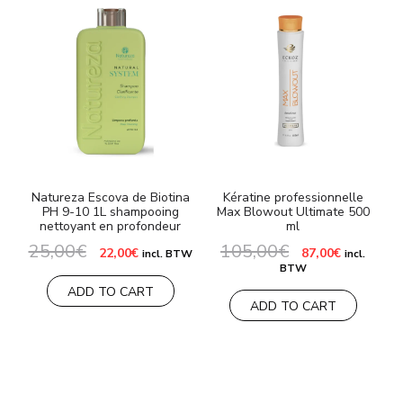
Natureza Escova de Biotina
Kératine professionnelle
PH 9-10 1L shampooing
Max Blowout Ultimate 500
nettoyant en profondeur
ml
25,00
€
105,00
€
Le
Le
Le
Le
22,00
€
87,00
€
incl. BTW
incl.
prix
prix
prix
prix
BTW
initial
actuel
initial
actuel
était :
est :
était :
est :
ADD TO CART
25,00€.
22,00€.
105,00€.
87,00€.
ADD TO CART