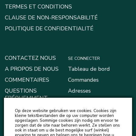
TERMES ET CONDITIONS
CLAUSE DE NON-RESPONSABILITÉ
POLITIQUE DE CONFIDENTIALITÉ
CONTACTEZ NOUS
SE CONNECTER
A PROPOS DE NOUS
Tableau de bord
COMMENTAIRES
Commandes
QUESTIONS
Adresses
FRÉQUEMMENT
Moyens de paiement
POSÉES
Op deze website gebruiken we cookies. Cookies zijn
Mon portefeuille
BLOG
kleine tekstbestanden die op uw computer worden
opgeslagen. Sommige cookies zijn nodig om ervoor te
Account details
zorgen dat de site naar behoren werkt. Ze stellen ons
ACTUALITÉS
ook in staat om u de best mogelijke surf (winkel)
Logout
ervaring te geven en helpen ons te begrijpen hoe u