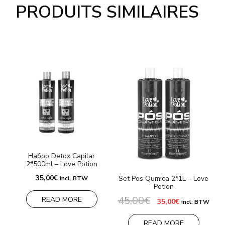
PRODUITS SIMILAIRES
Набор Detox Capilar
2*500ml – Love Potion
35,00
€
Set Pos Qumica 2*1L – Love
incl. BTW
Potion
45,00
€
6
READ MORE
Le
Le
35,00
€
incl. BTW
prix
prix
initial
actuel
était :
est :
READ MORE