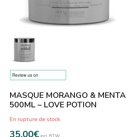
MARQUES
Livraison et Paiement
Questions fréquemment posées
Contactez nous
Commentaires
MASQUE MORANGO & MENTA
500ML – LOVE POTION
En rupture de stock
35,00
€
incl. BTW