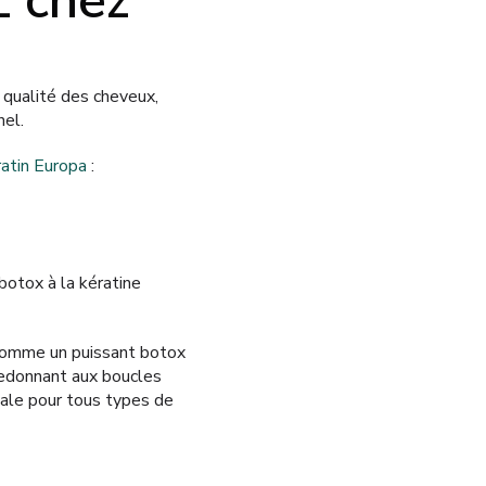
L chez
a qualité des cheveux,
el.
ratin Europa
:
botox à la kératine
 comme un puissant botox
 redonnant aux boucles
éale pour tous types de