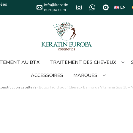
sées
info@keratin-
EN
europa.com
TEMENT AU BTX
TRAITEMENT DES CHEVEUX
ACCESSOIRES
MARQUES
onstruction capillaire
›
Botox Froid pour Cheveux Banho de Vitamina Sos 1L – 