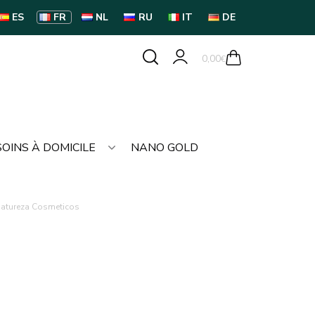
ES
FR
NL
RU
IT
DE
0,00
€
SOINS À DOMICILE
NANO GOLD
Natureza Cosmeticos