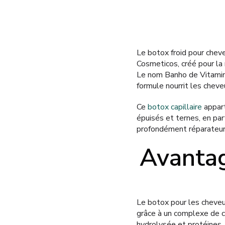
Le botox froid pour chev
Cosmeticos, créé pour la
Le nom Banho de Vitamina 
formule nourrit les cheve
Ce
botox capillaire
appart
épuisés et ternes, en pa
profondément réparateur b
Avantag
Le botox pour les cheve
grâce à un complexe de co
hydrolysée et protéines.