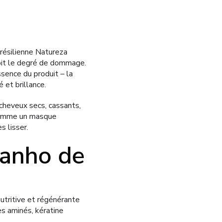
résilienne Natureza
soit le degré de dommage.
sence du produit – la
 et brillance.
cheveux secs, cassants,
 comme un masque
s lisser.
Banho de
utritive et régénérante
es aminés, kératine