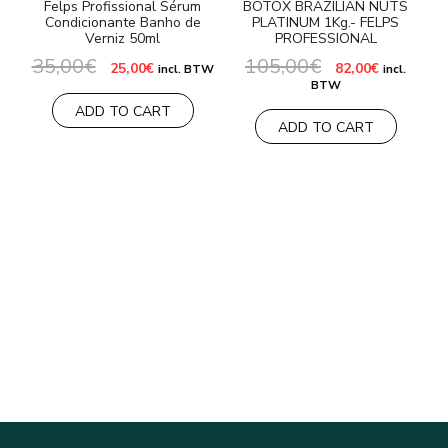
Felps Profissional Sérum
BOTOX BRAZILIAN NUTS
Condicionante Banho de
PLATINUM 1Kg.- FELPS
Verniz 50ml
PROFESSIONAL
3
35,00
€
105,00
€
El
El
El
El
25,00
€
82,00
€
incl. BTW
incl.
precio
precio
precio
precio
BTW
original
actual
original
actual
era:
es:
era:
es:
ADD TO CART
35,00€.
25,00€.
105,00€.
82,00€.
ADD TO CART