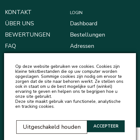
KONTAKT
LOGIN
ÜBER UNS
Dashboard
BEWERTUNGEN
Bestellungen
FAQ
Adressen
BLOG
Zahlungsarten
Op deze website gebruiken we cookies. Cookies zijn
NEUIGKEITEN
Mein Portemonnaie
kleine tekstbestanden die op uw computer worden
opgeslagen. Sommige cookies zijn nodig om ervoor te
Kontodetails
zorgen dat de site naar behoren werkt. Ze stellen ons
ook in staat om u de best mogelijke surf (winkel)
Ausloggen
ervaring te geven en helpen ons te begrijpen hoe u
onze site gebruikt.
Deze site maakt gebruik van functionele, analytische
en tracking cookies.
Uitgeschakeld houden
ACCEPTEER