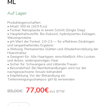
ML
Auf Lager
Produkteigenschaften:
• Inhalt: 500 ml (16.9 fl.oz)
• Format: Nanoplastie in einem Schritt (Single Step)
• Hauptinhaltsstoffe: Bio-Kokosöl, hydrolysiertes Kollagen,
Weizenproteine
• pH-Wert der Formel: 2,0–2,5 — für effektives Eindringen
und langanhaltendes Ergebnis
• Wirkung: Permanentes Glätten und Wiederherstellung der
Haarstruktur
• Geeignet für: Alle Haartypen, einschließlich Afro-Locken
und dickes, widerspenstiges Haar
• Sicher für: Schwangere und stillende Frauen
• Besonderheit: Bei Nachbehandlungen wird nur der
nachgewachsene Ansatz behandelt
• Empfehlung: Vor der Behandlung ein
Tiefenreinigungsshampoo (pH 6) verwenden
Ursprünglicher
77,00
€
Aktueller
85,00
€
Preis
Preis
incl. BTW
war:
ist:
85,00€
77,00€.
Quantity