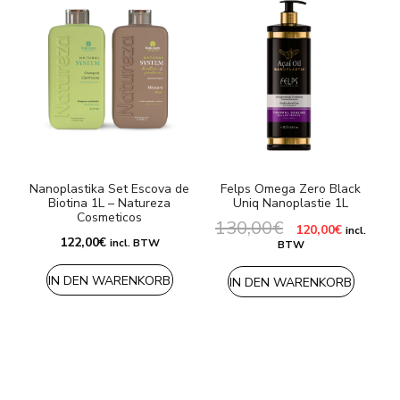
Nanoplastika Set Escova de
Felps Omega Zero Black
Biotina 1L – Natureza
Uniq Nanoplastie 1L
L
Cosmeticos
130,00
€
Ursprünglicher
Aktueller
120,00
€
incl.
Preis
Preis
122,00
€
incl. BTW
BTW
war:
ist:
130,00€
120,00€.
IN DEN WARENKORB
IN DEN WARENKORB