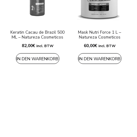
Keratin Cacau de Brazil 500
Mask Nutri Force 1 L –
E
ML – Natureza Cosmeticos
Natureza Cosmeticos
82,00
€
60,00
€
incl. BTW
incl. BTW
IN DEN WARENKORB
IN DEN WARENKORB