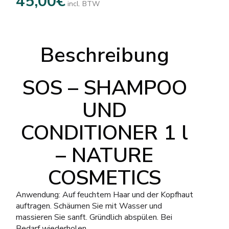
45,00
€
incl. BTW
Beschreibung
SOS – SHAMPOO
UND
CONDITIONER 1 l
– NATURE
COSMETICS
Anwendung: Auf feuchtem Haar und der Kopfhaut
auftragen. Schäumen Sie mit Wasser und
massieren Sie sanft. Gründlich abspülen. Bei
Bedarf wiederholen.