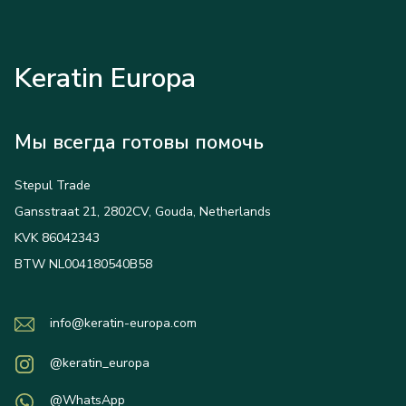
Keratin Europa
Мы всегда готовы помочь
Stepul Trade
Gansstraat 21, 2802CV, Gouda, Netherlands
KVK 86042343
BTW NL004180540B58
info@keratin-europa.com
@keratin_europa
@WhatsApp