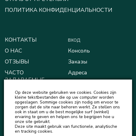
ПОЛИТИКА КОНФИДЕНЦИАЛЬНОСТИ
КОНТАКТЫ
ВХОД
О НАС
Консоль
ОТЗЫВЫ
Заказы
ЧАСТО
Адреса
ЗАДАВАЕМЫЕ
Способы оплаты
ВОПРОСЫ
Op deze website gebruiken we cookies. Cookies zijn
Мой кошелёк
БЛОГ
kleine tekstbestanden die op uw computer worden
opgeslagen. Sommige cookies zijn nodig om ervoor te
Детали учётной записи
zorgen dat de site naar behoren werkt. Ze stellen ons
НОВОСТИ
ook in staat om u de best mogelijke surf (winkel)
Выход
ervaring te geven en helpen ons te begrijpen hoe u
onze site gebruikt.
Deze site maakt gebruik van functionele, analytische
en tracking cookies.