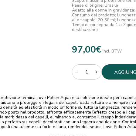
Scopo: massima protezione termi
Paese di origine: Brasile
Adatto alle donne in gravidanza:
Consumo del prodotto: Lunghezza
alle scapole: 20-30 ml; Lunghezza
Tempi di consegna da 1 a 7 giorni
destinazione)
97,00
€
incl. BTW
Quantity
AGGIUNG
CARREL
otezione termica Love Potion Aqua è la soluzione ideale per i capelli
iutano a proteggere i legami dei capelli dalla rottura e a riempire i vuo
i densità ed elasticità in modo uniforme su tutta la lunghezza, rendend
ondo posto nel prodotto, affronta efficacemente l’effetto crespo e i capel
a morbidezza dei capelli, eliminando al contempo il crespo indesidera
o perfetto sui capelli decolorati con una leggera ondulazione. Controll
 capelli una lucentezza forte e sana, rendendoli setosi. Love Potion Aqu