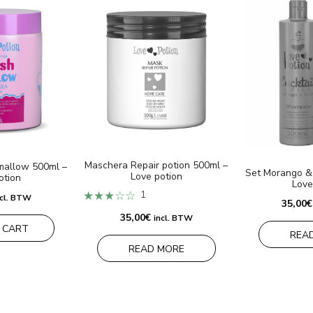
Maschera Repair potion 500ml –
mallow 500ml –
Set Morango &
Love potion
otion
Love
★★★☆☆
1
ncl. BTW
35,00
€
35,00
€
incl. BTW
 CART
REA
READ MORE