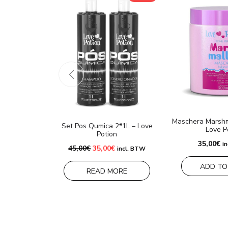
Maschera Marsh
Set Pos Qumica 2*1L – Love
Love P
Potion
35,00
€
i
Il
Il
45,00
€
35,00
€
incl. BTW
prezzo
prezzo
originale
attuale
ADD TO
era:
è:
READ MORE
45,00€.
35,00€.