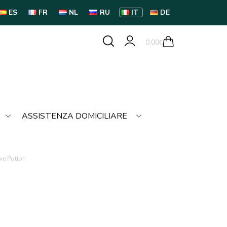
ES
FR
NL
RU
IT
DE
0,00
€
ASSISTENZA DOMICILIARE
ve Potion