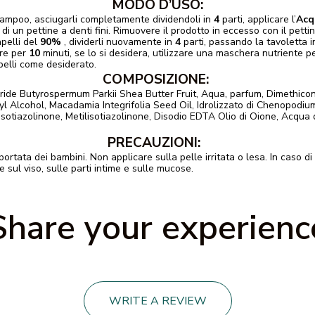
MODO D’USO:
shampoo, asciugarli completamente dividendoli in
4
parti, applicare l’
Acq
di un pettine a denti fini. Rimuovere il prodotto in eccesso con il pettin
apelli del
90%
, dividerli nuovamente in
4
parti, passando la tavoletta i
dare per
10
minuti, se lo si desidera, utilizzare una maschera nutriente per
pelli come desiderato.
COMPOSIZIONE:
ride Butyrospermum Parkii Shea Butter Fruit, Aqua, parfum, Dimethic
Alcohol, Macadamia Integrifolia Seed Oil, Idrolizzato di Chenopodium 
sotiazolinone, Metilisotiazolinone, Disodio EDTA Olio di Oione, Acqua 
PRECAUZIONI:
ata dei bambini. Non applicare sulla pelle irritata o lesa. In caso di i
sul viso, sulle parti intime e sulle mucose.
Share your experienc
WRITE A REVIEW