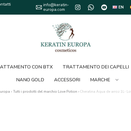
ntatti
info@keratin-
EN
europa.com
ATTAMENTO CON BTX
TRATTAMENTO DEI CAPELLI
NANO GOLD
ACCESSORI
MARCHE
Europa
›
Tutti i prodotti del marchio Love Potion
›
Cheratina Aqua de arroz 1L- Lo