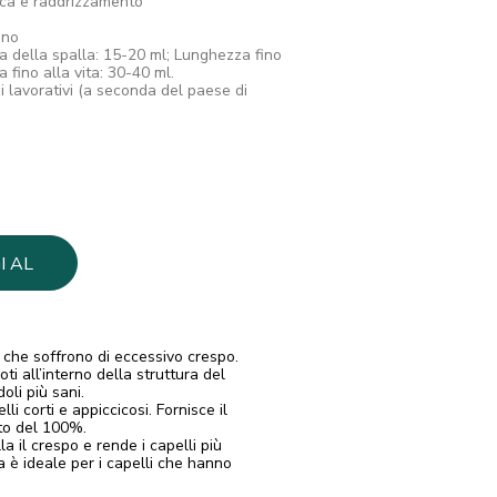
ca e raddrizzamento
 no
 della spalla: 15-20 ml; Lunghezza fino
 fino alla vita: 30-40 ml.
 lavorativi (a seconda del paese di
I AL
LO
 che soffrono di eccessivo crespo.
ti all’interno della struttura del
oli più sani.
li corti e appiccicosi. Fornisce il
to del 100%.
a il crespo e rende i capelli più
a è ideale per i capelli che hanno