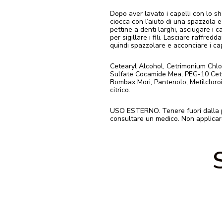
Dopo aver lavato i capelli con lo 
ciocca con l’aiuto di una spazzola e 
pettine a denti larghi, asciugare i c
per sigillare i fili. Lasciare raffred
quindi spazzolare e acconciare i ca
Cetearyl Alcohol, Cetrimonium Chlo
Sulfate Cocamide Mea, PEG-10 Cetyl 
Bombax Mori, Pantenolo, Metilcloroi
citrico.
USO ESTERNO. Tenere fuori dalla port
consultare un medico. Non applicare 