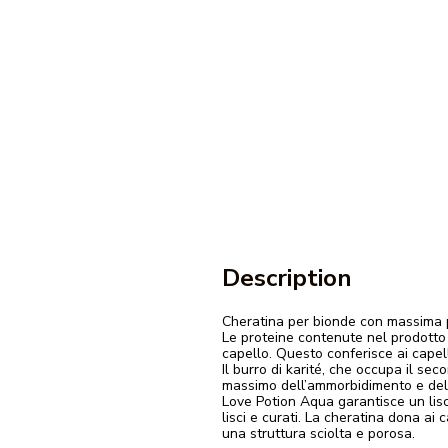
Description
Cheratina per bionde con massima pr
Le proteine contenute nel prodotto a
capello. Questo conferisce ai capell
Il burro di karité, che occupa il sec
massimo dell’ammorbidimento e dell
Love Potion Aqua garantisce un lisci
lisci e curati. La cheratina dona ai
una struttura sciolta e porosa.