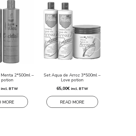
 Menta 2*500ml –
Set Aqua de Arroz 3*500ml –
Gelatina Gr
 potion
Love potion
65,00
€
72,0
incl. BTW
incl. BTW
D MORE
READ MORE
RE