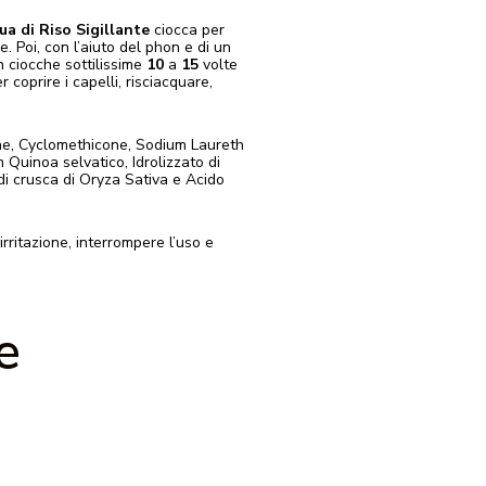
ua di Riso Sigillante
ciocca per
e. Poi, con l’aiuto del phon e di un
n ciocche sottilissime
10
a
15
volte
 coprire i capelli, risciacquare,
one, Cyclomethicone, Sodium Laureth
Quinoa selvatico, Idrolizzato di
di crusca di Oryza Sativa e Acido
rritazione, interrompere l’uso e
e