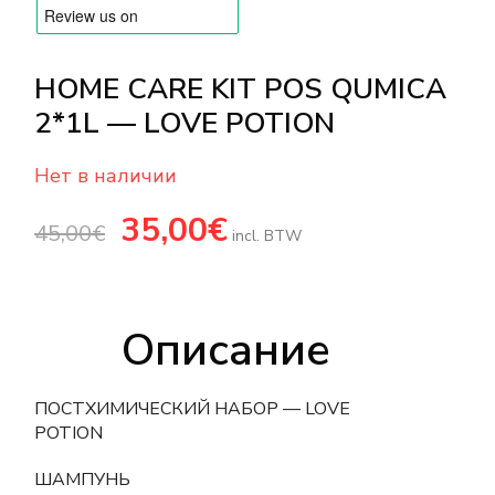
HOME CARE KIT POS QUMICA
2*1L — LOVE POTION
Нет в наличии
Первоначальная
35,00
€
Текущая
45,00
€
цена
цена:
incl. BTW
составляла
35,00€.
45,00€.
Описание
ПОСТХИМИЧЕСКИЙ НАБОР — LOVE
POTION
ШАМПУНЬ