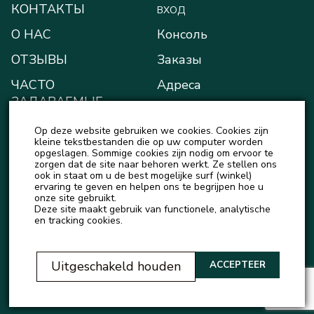
КОНТАКТЫ
ВХОД
О НАС
Консоль
ОТЗЫВЫ
Заказы
ЧАСТО
Адреса
ЗАДАВАЕМЫЕ
Способы оплаты
ВОПРОСЫ
Op deze website gebruiken we cookies. Cookies zijn
Мой кошелёк
БЛОГ
kleine tekstbestanden die op uw computer worden
opgeslagen. Sommige cookies zijn nodig om ervoor te
Детали учётной записи
zorgen dat de site naar behoren werkt. Ze stellen ons
НОВОСТИ
ook in staat om u de best mogelijke surf (winkel)
Выход
ervaring te geven en helpen ons te begrijpen hoe u
onze site gebruikt.
Deze site maakt gebruik van functionele, analytische
en tracking cookies.
Uitgeschakeld houden
ACCEPTEER
© Official representative of Natureza Cosmeticos and Love Potion in Europe