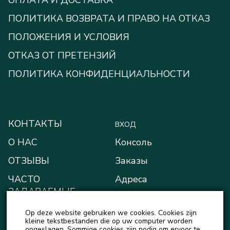
ПОЛИТИКА ВОЗВРАТА И ПРАВО НА ОТКАЗ
ПОЛОЖЕНИЯ И УСЛОВИЯ
ОТКАЗ ОТ ПРЕТЕНЗИЙ
ПОЛИТИКА КОНФИДЕНЦИАЛЬНОСТИ
КОНТАКТЫ
ВХОД
О НАС
Консоль
ОТЗЫВЫ
Заказы
ЧАСТО
Адреса
ЗАДАВАЕМЫЕ
Способы оплаты
ВОПРОСЫ
Op deze website gebruiken we cookies. Cookies zijn
Мой кошелёк
БЛОГ
kleine tekstbestanden die op uw computer worden
opgeslagen. Sommige cookies zijn nodig om ervoor te