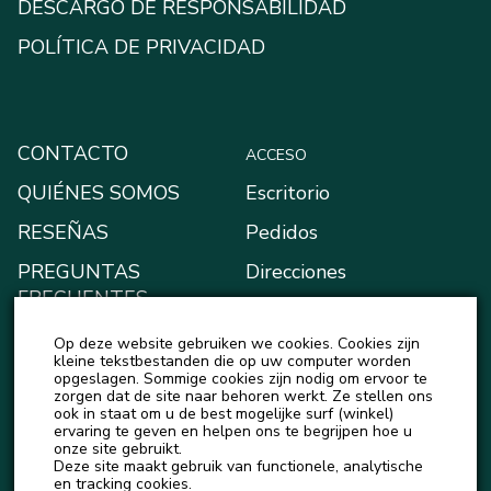
DESCARGO DE RESPONSABILIDAD
POLÍTICA DE PRIVACIDAD
CONTACTO
ACCESO
QUIÉNES SOMOS
Escritorio
RESEÑAS
Pedidos
PREGUNTAS
Direcciones
FRECUENTES
Métodos de pago
BLOG
Op deze website gebruiken we cookies. Cookies zijn
Mi monedero
kleine tekstbestanden die op uw computer worden
NOTICIAS
opgeslagen. Sommige cookies zijn nodig om ervoor te
Detalles de la cuenta
zorgen dat de site naar behoren werkt. Ze stellen ons
ook in staat om u de best mogelijke surf (winkel)
Salir
ervaring te geven en helpen ons te begrijpen hoe u
onze site gebruikt.
Deze site maakt gebruik van functionele, analytische
en tracking cookies.