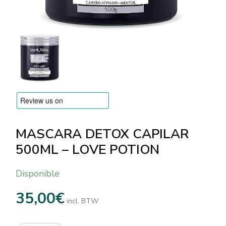
MARCAS
Envío y Pago
Preguntas frecuentes
Contacto
Reseñas
MASCARA DETOX CAPILAR
500ML – LOVE POTION
Disponible
35,00
€
incl. BTW