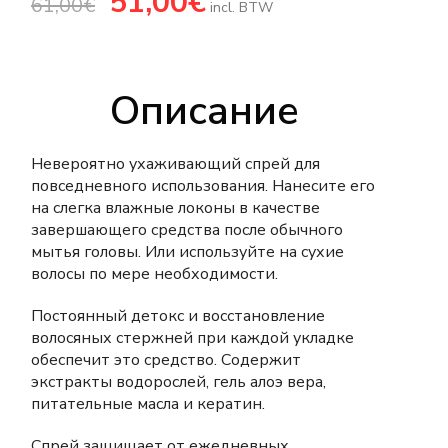
51,00
€
61,00
€
цена
цена:
incl. BTW
составляла
51,00€.
61,00€.
Описание
Невероятно ухаживающий спрей для
повседневного использования. Нанесите его
на слегка влажные локоны в качестве
завершающего средства после обычного
мытья головы. Или используйте на сухие
волосы по мере необходимости.
Постоянный детокс и восстановление
волосяных стержней при каждой укладке
обеспечит это средство. Содержит
экстракты водорослей, гель алоэ вера,
питательные масла и кератин.
Спрей защищает от ежедневных