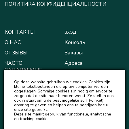
ПОЛИТИКА КОНФИДЕНЦИАЛЬНОСТИ
КОНТАКТЫ
ВХОД
О НАС
Консоль
ОТЗЫВЫ
Заказы
ЧАСТО
Адреса
ЗАДАВАЕМЫЕ
Способы оплаты
ВОПРОСЫ
Op deze website gebruiken we cookies. Cookies zijn
Мой кошелёк
БЛОГ
kleine tekstbestanden die op uw computer worden
opgeslagen. Sommige cookies zijn nodig om ervoor te
Детали учётной записи
zorgen dat de site naar behoren werkt. Ze stellen ons
НОВОСТИ
ook in staat om u de best mogelijke surf (winkel)
Выход
ervaring te geven en helpen ons te begrijpen hoe u
onze site gebruikt.
Deze site maakt gebruik van functionele, analytische
en tracking cookies.