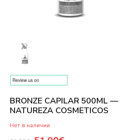
БРЕНДЫ
Оплата и доставка
Часто задаваемые вопросы
Контакты
Отзывы
BRONZE CAPILAR 500ML —
NATUREZA COSMETICOS
Нет в наличии
Первоначальная
Текущая