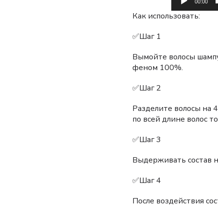
00:00
Как использовать:
✅Шаг 1
Вымойте волосы шампу
феном 100%.
✅Шаг 2
Разделите волосы на 4
по всей длине волос т
✅Шаг 3
Выдерживать состав на
✅Шаг 4
После воздействия сос