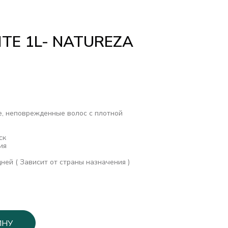
ITE 1L- NATUREZA
ие, неповрежденные волос с плотной
ск
ия
дней ( Зависит от страны назначения )
ИНУ