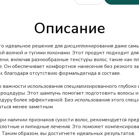
Описание
то идеальное решение для дисциплинирования даже сам
ой волной и тугими локонами. Этот продукт подходит для
ни, включая разнообразные текстуры волос, такие как пл
е. Он обеспечивает комфортное нанесение без резкого з
, благодаря отсутствию формальдегида в составе.
 важности использования специализированного глубок
процедуры. Этот шампунь помогает подготовить волосы и
цедуру более эффективной. Без использования этого спец
аться менее заметным.
при наличии признаков сухости волос, рекомендуется пр
слотные и липидные лечения. Это поможет компенсиров
. Таким образом, вы достигнете идеальных результатов.