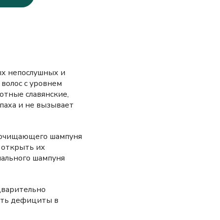
ых непослушных и
 волос с уровнем
отные славянские,
апаха и не вызывает
о очищающего шампуня
 открыть их
иального шампуня
едварительно
ать дефициты в