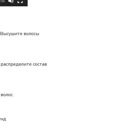
:15
 Высушите волосы
 распределите состав
волос.
нд.