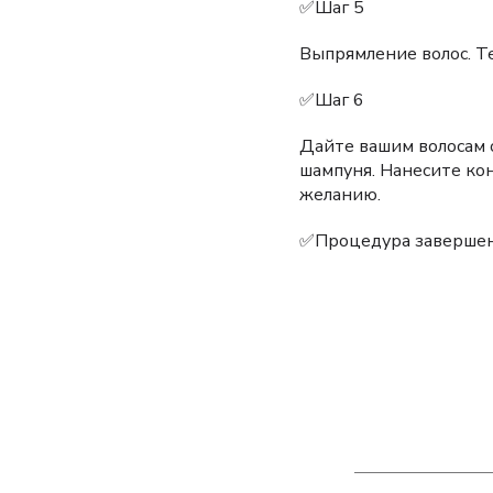
✅Шаг 5
Выпрямление волос. Те
✅Шаг 6
Дайте вашим волосам 
шампуня. Нанесите ко
желанию.
✅Процедура заверше