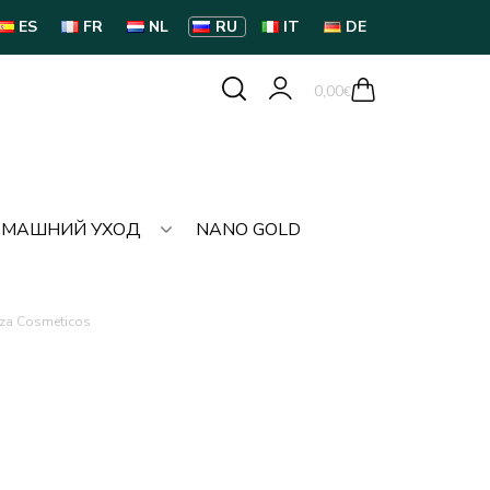
ES
FR
NL
RU
IT
DE
0,00
€
МАШНИЙ УХОД
NANO GOLD
eza Cosmeticos