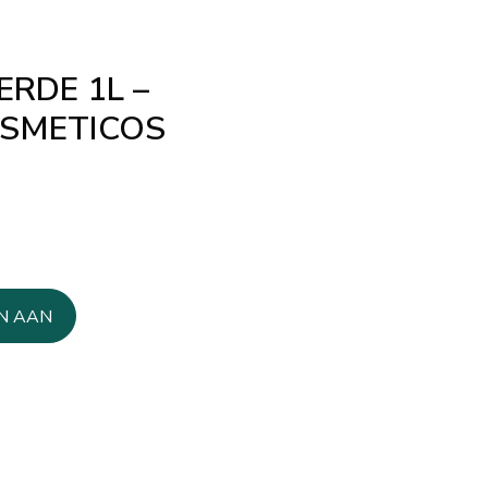
RDE 1L –
SMETICOS
N AAN
AGEN