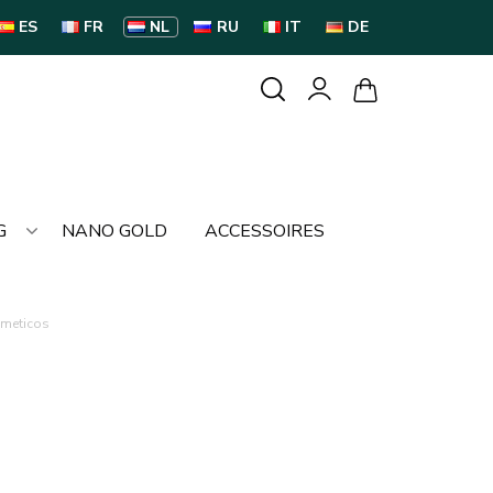
ES
FR
NL
RU
IT
DE
G
NANO GOLD
ACCESSOIRES
smeticos