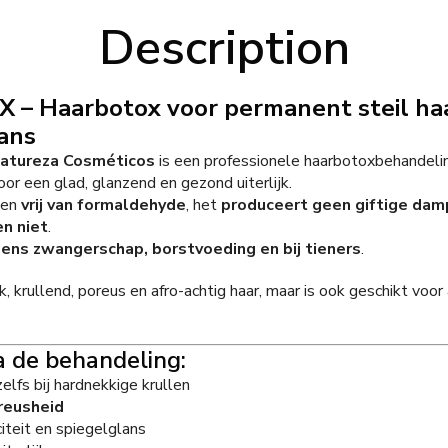
Description
 – Haarbotox voor permanent steil ha
ans
atureza Cosméticos
is een professionele haarbotoxbehandelin
or een glad, glanzend en gezond uiterlijk.
 en
vrij van formaldehyde
, het
produceert geen giftige da
en niet
.
jdens zwangerschap, borstvoeding en bij tieners
.
k, krullend, poreus en afro-achtig haar, maar is ook geschikt voor
 de behandeling:
elfs bij hardnekkige krullen
reusheid
citeit en spiegelglans