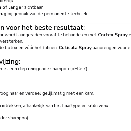
iterlijk
 of langer
zichtbaar
rug
bij gebruik van de permanente techniek
 voor het beste resultaat:
haar wordt aangeraden vooraf te behandelen met
Cortex Spray
versterken.
de botox en vóór het föhnen,
Cuticula Spray
aanbrengen voor ex
ijzing:
met een diep reinigende shampoo (pH > 7).
oog haar en verdeel gelijkmatig met een kam.
n
intrekken, afhankelijk van het haartype en krulniveau.
nder shampoo).