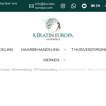
tacteer ons
info@keratin-
EN
europa.com
DELING
HAARBEHANDELING
THUISVERZORGIN
MERKEN
 Europa
›
Haarverstijving
›
BTX behandeling
›
Botox Cha Verde 1L – Natureza Co