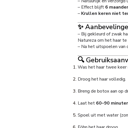
– Natuurlijk en verzorgd u
– Effect blijft
6 maanden
–
Krullen keren niet te
✨ Aanbevelingen
– Bij gekleurd of zwak 
Natureza om het haar te 
– Na het uitspoelen van 
🔍 Gebruiksaanw
Was het haar twee keer 
Droog het haar volledig.
Breng de botox aan op dr
Laat het
60–90 minute
Spoel uit met water (zo
Föhn het haar droog.