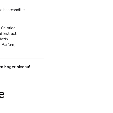
de haarconditie.
Chloride,
f Extract,
otin,
, Parfum,
n hoger niveau!
e