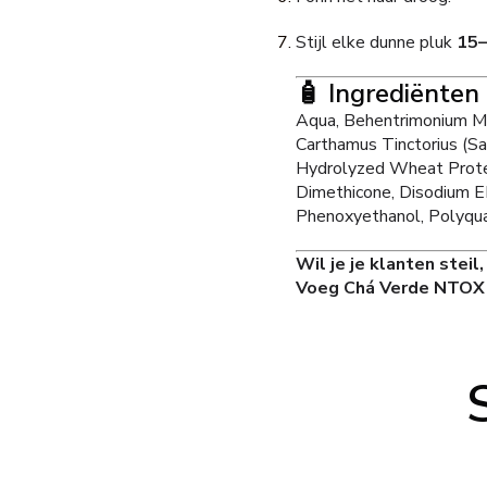
Stijl elke dunne pluk
15–
🧴 Ingrediënten 
Aqua, Behentrimonium Me
Carthamus Tinctorius (Sa
Hydrolyzed Wheat Protein,
Dimethicone, Disodium ED
Phenoxyethanol, Polyqua
Wil je je klanten steil
Voeg Chá Verde NTOX n