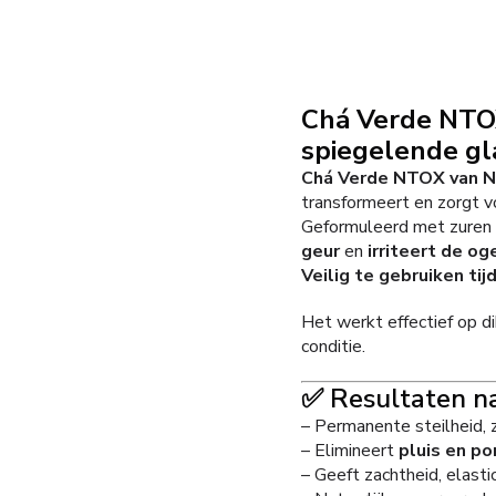
Chá Verde NTOX
spiegelende gl
Chá Verde NTOX van N
transformeert en zorgt vo
Geformuleerd met zuren
geur
en
irriteert de og
Veilig te gebruiken ti
Het werkt effectief op di
conditie.
✅ Resultaten na
– Permanente steilheid, z
– Elimineert
pluis en po
– Geeft zachtheid, elasti