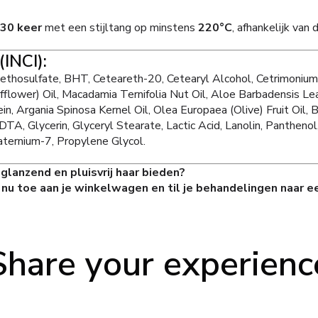
30 keer
met een stijltang op minstens
220°C
, afhankelijk van 
(INCI):
thosulfate, BHT, Ceteareth-20, Cetearyl Alcohol, Cetrimonium 
fflower) Oil, Macadamia Ternifolia Nut Oil, Aloe Barbadensis Lea
 Argania Spinosa Kernel Oil, Olea Europaea (Olive) Fruit Oil, Bi
TA, Glycerin, Glyceryl Stearate, Lactic Acid, Lanolin, Panthenol
ternium-7, Propylene Glycol.
, glanzend en pluisvrij haar bieden?
u toe aan je winkelwagen en til je behandelingen naar ee
Share your experienc