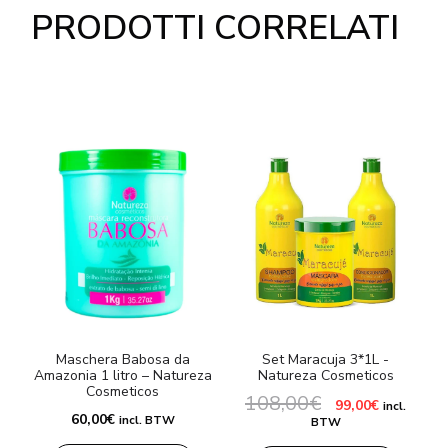
PRODOTTI CORRELATI
Maschera Babosa da
Set Maracuja 3*1L -
Amazonia 1 litro – Natureza
Natureza Cosmeticos
Cosmeticos
108,00
€
Il
Il
99,00
€
incl.
prezzo
prezzo
60,00
€
incl. BTW
BTW
originale
attuale
era:
è: