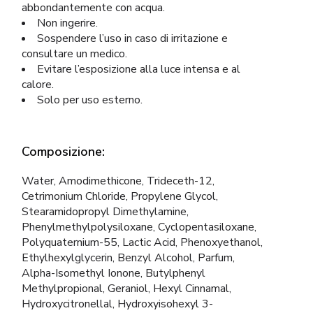
abbondantemente con acqua.
Non ingerire.
Sospendere l’uso in caso di irritazione e
consultare un medico.
Evitare l’esposizione alla luce intensa e al
calore.
Solo per uso esterno.
Composizione:
Water, Amodimethicone, Trideceth-12,
Cetrimonium Chloride, Propylene Glycol,
Stearamidopropyl Dimethylamine,
Phenylmethylpolysiloxane, Cyclopentasiloxane,
Polyquaternium-55, Lactic Acid, Phenoxyethanol,
Ethylhexylglycerin, Benzyl Alcohol, Parfum,
Alpha-Isomethyl Ionone, Butylphenyl
Methylpropional, Geraniol, Hexyl Cinnamal,
Hydroxycitronellal, Hydroxyisohexyl 3-