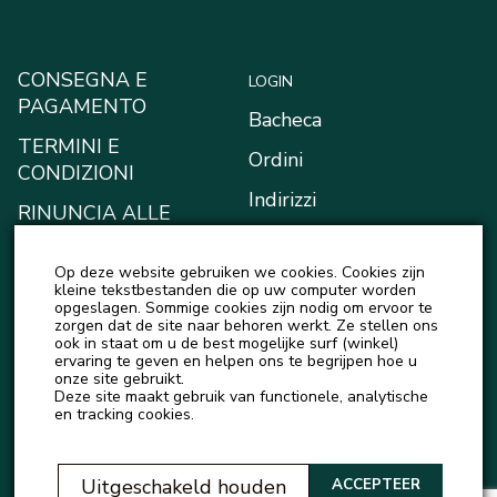
CONSEGNA E
LOGIN
PAGAMENTO
Bacheca
TERMINI E
Ordini
CONDIZIONI
Indirizzi
RINUNCIA ALLE
RICHIESTE DI
Metodi di pagamento
RISARCIMENTO
Op deze website gebruiken we cookies. Cookies zijn
Il mio portafoglio
kleine tekstbestanden die op uw computer worden
INFORMATIVA SULLA
opgeslagen. Sommige cookies zijn nodig om ervoor te
Account details
zorgen dat de site naar behoren werkt. Ze stellen ons
PRIVACY
ook in staat om u de best mogelijke surf (winkel)
Logout
ervaring te geven en helpen ons te begrijpen hoe u
onze site gebruikt.
Deze site maakt gebruik van functionele, analytische
en tracking cookies.
Uitgeschakeld houden
ACCEPTEER