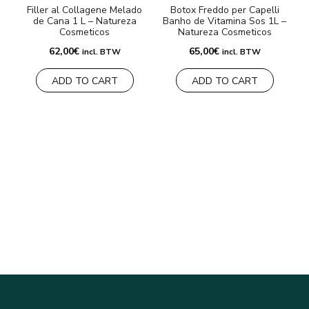
Filler al Collagene Melado
Botox Freddo per Capelli
de Cana 1 L – Natureza
Banho de Vitamina Sos 1L –
Cosmeticos
Natureza Cosmeticos
62,00
€
65,00
€
incl. BTW
incl. BTW
ADD TO CART
ADD TO CART