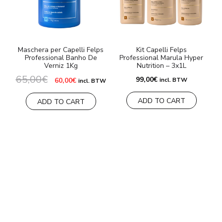
Maschera per Capelli Felps
Kit Capelli Felps
Professional Banho De
Professional Marula Hyper
Verniz 1Kg
Nutrition – 3x1L
3
65,00
€
Il
Il
99,00
€
60,00
€
incl. BTW
incl. BTW
prezzo
prezzo
originale
attuale
ADD TO CART
era:
è:
ADD TO CART
65,00€.
60,00€.