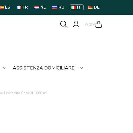
ES
FR
NL
RU
IT
DE
0,00
€
ASSISTENZA DOMICILIARE
 Lisciatura Capelli 1000 ml