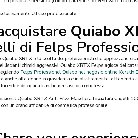
– li ripristina e densifica (con preparazione preventiva con la m
sclusivamente all’uso professionale.
acquistare
Quiabo 
lli di Felps Professi
 Quiabo XBTX è la scelta dei professionisti che apprezzano sicur
dei liscianti chimici aggressivi, Quiabo XBTX Felps agisce delicat
Scegliendo
Felps Professional Quiabo nel negozio online Keratin 
le anche alle donne in gravidanza e in allattamento, ottenendo a
i, lucenti e disciplinati anche nei casi più complessi.
essional Quiabo XBTX Anti-Frizz Maschera Lisciatura Capelli 1
 con un brand affidabile di cosmetica professionale.