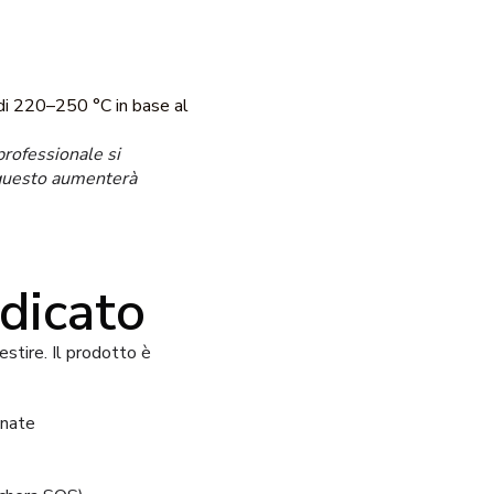
 di 220–250 °C in base al
professionale si
 questo aumenterà
ndicato
estire. Il prodotto è
inate