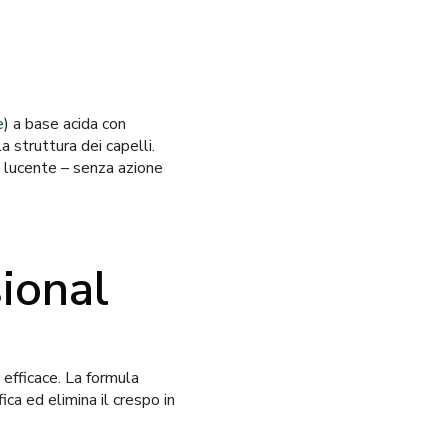
e
) a base acida con
la struttura dei capelli.
e lucente – senza azione
ional
efficace. La formula
fica ed elimina il crespo in