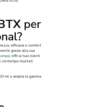
aschera SOS)
XBTX
per
onal?
ezza, efficacia e comfort
amente grazie alla sua
Europa
, offri ai tuoi clienti
l contempo risultati
000 ml e amplia la gamma