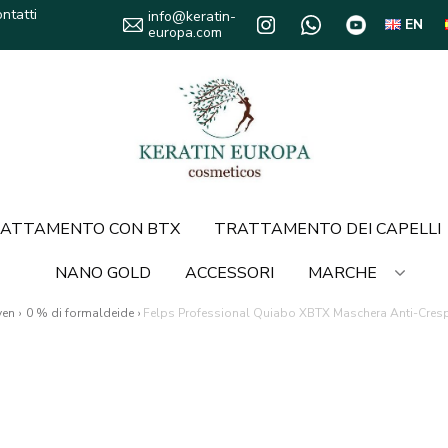
ntatti
info@keratin-
EN
europa.com
ATTAMENTO CON BTX
TRATTAMENTO DEI CAPELLI
NANO GOLD
ACCESSORI
MARCHE
ven
›
0 % di formaldeide
›
Felps Professional Quiabo XBTX Maschera Anti-Crespo