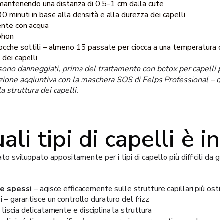
antenendo una distanza di 0,5–1 cm dalla cute
0 minuti in base alla densità e alla durezza dei capelli
nte con acqua
 phon
 ciocche sottili – almeno 15 passate per ciocca a una temperatura
dei capelli
i sono danneggiati, prima del trattamento con botox per capelli 
ione aggiuntiva con la maschera SOS di Felps Professional –
la struttura dei capelli.
ali tipi di capelli è i
 sviluppato appositamente per i tipi di capello più difficili da g
 e spessi
– agisce efficacemente sulle strutture capillari più ost
i
– garantisce un controllo duraturo del frizz
 liscia delicatamente e disciplina la struttura