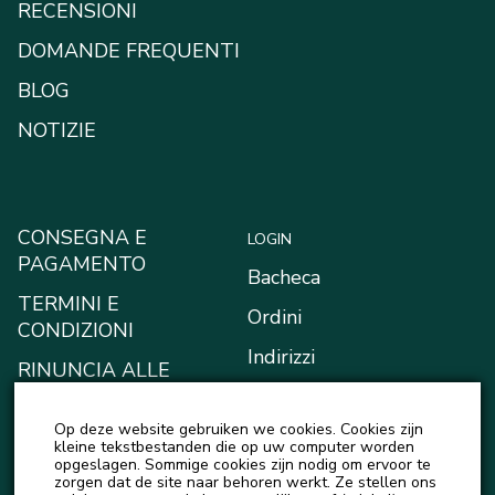
RECENSIONI
DOMANDE FREQUENTI
BLOG
NOTIZIE
CONSEGNA E
LOGIN
PAGAMENTO
Bacheca
TERMINI E
Ordini
CONDIZIONI
Indirizzi
RINUNCIA ALLE
RICHIESTE DI
Metodi di pagamento
RISARCIMENTO
Op deze website gebruiken we cookies. Cookies zijn
Il mio portafoglio
kleine tekstbestanden die op uw computer worden
INFORMATIVA SULLA
opgeslagen. Sommige cookies zijn nodig om ervoor te
Account details
zorgen dat de site naar behoren werkt. Ze stellen ons
PRIVACY