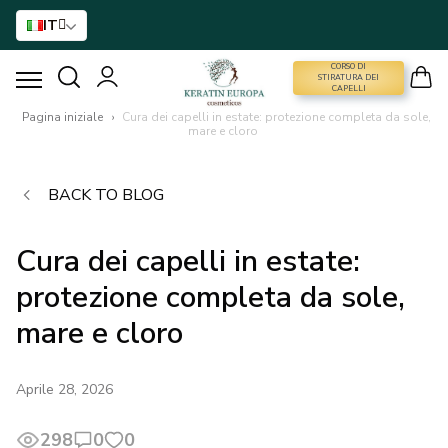
IT
CORSO DI
CORSO DI STIRATURA DEI CAPELLI
STIRATURA DEI
CAPELLI
Pagina iniziale
›
Cura dei capelli in estate: protezione completa da sole,
mare e cloro
STIRATURA DEI CAPELLI
BACK TO BLOG
TRATTAMENTO CON BTX
Cura dei capelli in estate:
TRATTAMENTO DEI CAPELLI
protezione completa da sole,
ASSISTENZA DOMICILIARE
mare e cloro
NANO GOLD
Aprile 28, 2026
ACCESSORI
298
0
0