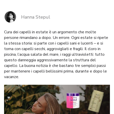
MARCHE
Hanna Stepul
Consegna e Pagamento
Cura dei capelli in estate
è un argomento che molte
Domande frequenti
persone rimandano a dopo. Un errore. Ogni estate si ripete
la stessa storia: si parte con i capelli sani e lucenti – e si
Contatti
torna con capelli secchi, aggrovigliati e fragili. Il cloro in
piscina, l’acqua salata del mare, i raggi ultravioletti: tutto
Recensioni
questo danneggia aggressivamente la struttura del
capello. La buona notizia è che bastano tre semplici passi
per mantenere i capelli bellissimi prima, durante e dopo le
vacanze.