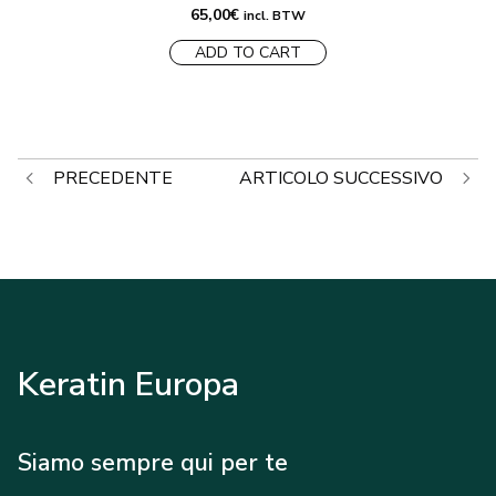
65,00
€
incl. BTW
ADD TO CART
Navigazione
PRECEDENTE
ARTICOLO SUCCESSIVO
articoli
Keratin Europa
Siamo sempre qui per te