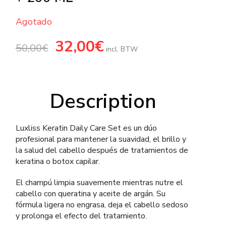
Agotado
El
32,00
€
El
50,00
€
precio
precio
incl. BTW
original
actual
era:
es:
50,00€.
32,00€.
Description
Luxliss Keratin Daily Care Set es un dúo
profesional para mantener la suavidad, el brillo y
la salud del cabello después de tratamientos de
keratina o botox capilar.
El champú limpia suavemente mientras nutre el
cabello con queratina y aceite de argán. Su
fórmula ligera no engrasa, deja el cabello sedoso
y prolonga el efecto del tratamiento.