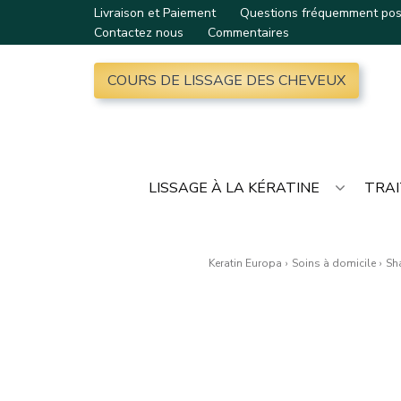
Livraison et Paiement
Questions fréquemment po
Contactez nous
Commentaires
COURS DE LISSAGE DES CHEVEUX
LISSAGE À LA KÉRATINE
TRAI
Keratin Europa
›
Soins à domicile
›
Sh