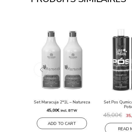
Set Maracuja 2*1L – Natureza
Set Pos Qumic
Poti
45,00
€
incl. BTW
45,00
€
Le
35
pri
ADD TO CART
ini
éta
READ 