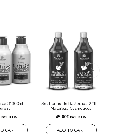
Set Sos 3*30
35,00
€
orce 3*300ml –
Set Banho de Batteraba 2*1L –
ureza
Natureza Cosmeticos
ADD
45,00
€
incl. BTW
incl. BTW
TO CART
ADD TO CART