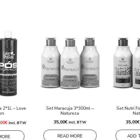
a 2*1L – Love
Set Maracuja 3*300ml –
Set Nutri F
on
Natureza
Nat
Le
35,00
€
35,00
€
,00
€
incl. BTW
incl. BTW
x
prix
tial
actuel
it :
est :
READ MORE
ADD 
MORE