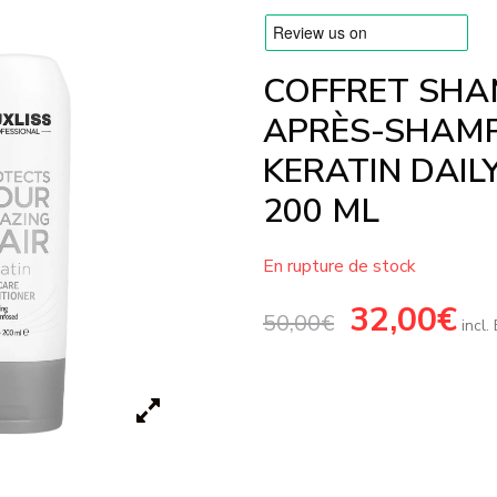
COFFRET SHA
APRÈS-SHAMP
KERATIN DAILY
200 ML
En rupture de stock
Le
32,00
€
Le
50,00
€
prix
prix
incl
initial
actue
était :
est :
50,00€.
32,00