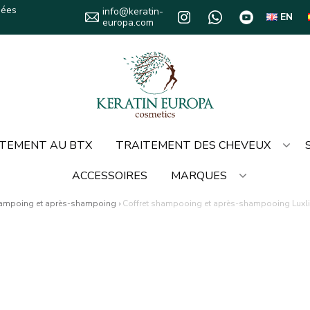
sées
info@keratin-
EN
europa.com
TEMENT AU BTX
TRAITEMENT DES CHEVEUX
ACCESSOIRES
MARQUES
ampoing et après-shampoing
›
Coffret shampooing et après-shampooing Luxliss