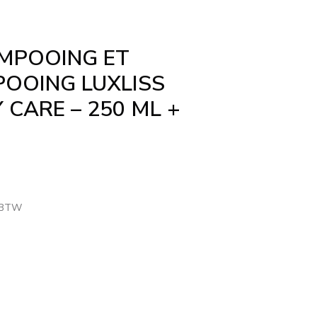
MPOOING ET
OOING LUXLISS
 CARE – 250 ML +
. BTW
l
€.