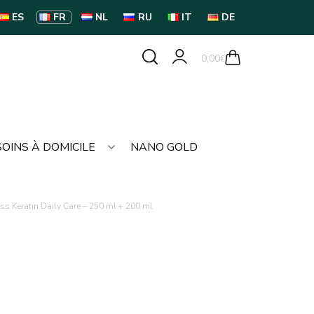
ES
FR
NL
RU
IT
DE
0,00
€
SOINS À DOMICILE
NANO GOLD
 Keratin Daily Care – 250 ml + 200 ml