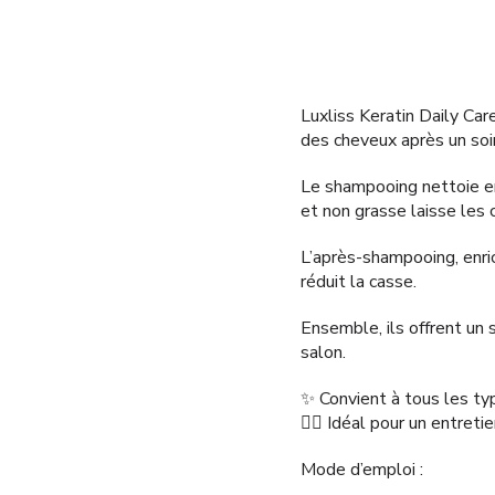
Luxliss Keratin Daily Car
des cheveux après un soin
Le shampooing nettoie en
et non grasse laisse les 
L’après-shampooing, enric
réduit la casse.
Ensemble, ils offrent un
salon.
✨ Convient à tous les typ
💇‍♀️ Idéal pour un entret
Mode d’emploi :