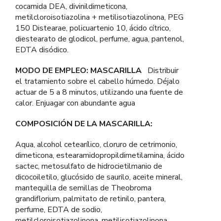
cocamida DEA, divinildimeticona,
metilcloroisotiazolina + metilisotiazolinona, PEG
150 Distearae, policuartenio 10, ácido cítrico,
diestearato de glodicol, perfume, agua, pantenol,
EDTA disódico.
MODO DE EMPLEO: MASCARILLA
Distribuir
el tratamiento sobre el cabello húmedo. Déjalo
actuar de 5 a 8 minutos, utilizando una fuente de
calor. Enjuagar con abundante agua
COMPOSICIÓN DE LA MASCARILLA:
Aqua, alcohol cetearílico, cloruro de cetrimonio,
dimeticona, estearamidopropildimetilamina, ácido
sactec, metosulfato de hidrocietilmanio de
dicocoiletilo, glucósido de saurilo, aceite mineral,
mantequilla de semillas de Theobroma
grandiflorium, palmitato de retinilo, pantera,
perfume, EDTA de sodio,
metilcloroisotiazolinona, metilisotiazolinona,