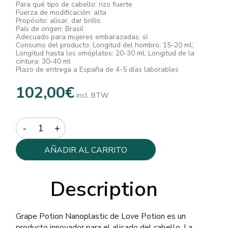
Para qué tipo de cabello: rizo fuerte
Fuerza de modificación: alta
Propósito: alisar, dar brillo.
País de origen: Brasil
Adecuado para mujeres embarazadas: sí
Consumo del producto: Longitud del hombro: 15-20 ml;
Longitud hasta los omóplatos: 20-30 ml; Longitud de la
cintura: 30-40 ml
Plazo de entrega a España de 4-5 días laborables
102,00
€
incl. BTW
Quantity
AÑADIR AL CARRITO
Description
Grape Potion Nanoplastic de Love Potion es un
producto innovador para el alisado del cabello. La