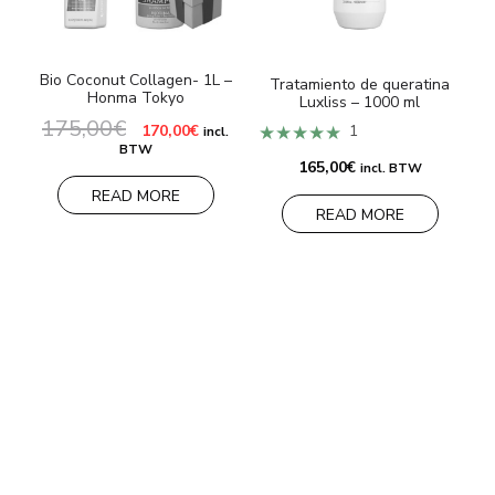
Bio Coconut Collagen- 1L –
Tratamiento de queratina
Honma Tokyo
Luxliss – 1000 ml
175,00
€
El
El
★★★★★
1
170,00
€
incl.
precio
precio
BTW
original
actual
165,00
€
incl. BTW
era:
es:
175,00€.
170,00€.
READ MORE
READ MORE