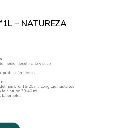
*1L – NATUREZA
na
do medio, decolorado y seco
ón, protección térmica.
 no
del hombro: 15-20 ml; Longitud hasta los
 la cintura: 30-40 ml
s laborables