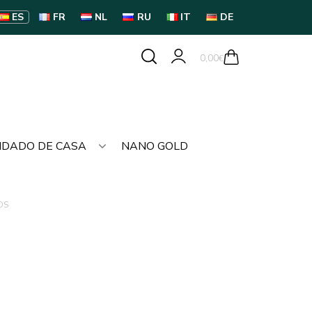
ES
FR
NL
RU
IT
DE
0,00
€
IDADO DE CASA
NANO GOLD
OS