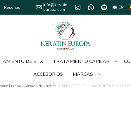
info@keratin-
EN
Reseñas
europa.com
TAMIENTO DE BTX
TRATAMIENTO CAPILAR
CU
ACCESORIOS
MARCAS
eratin Europa
›
Alisado de keratina
›
CAFE VERDE 2*1L – NATUREZA COSMETIC