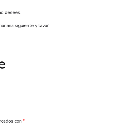
mo desees.
mañana siguiente y lavar
e
arcados con
*