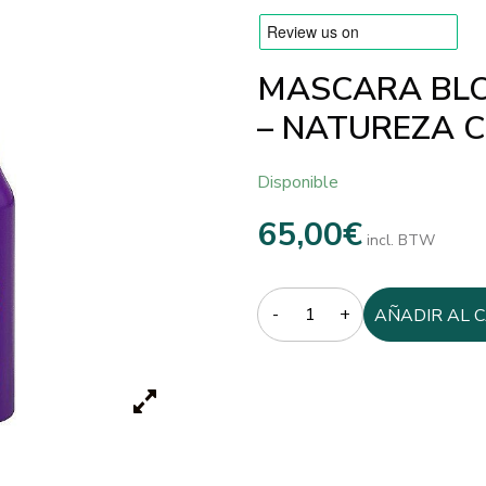
MASCARA BLO
– NATUREZA 
Disponible
65,00
€
incl. BTW
Quantity
AÑADIR AL 