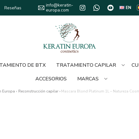
info@keratin-
EN
Reseñas
europa.com
TAMIENTO DE BTX
TRATAMIENTO CAPILAR
CU
ACCESORIOS
MARCAS
in Europa
›
Reconstrucción capilar
›
Mascara Blond Platinum 1L – Natureza Cosm