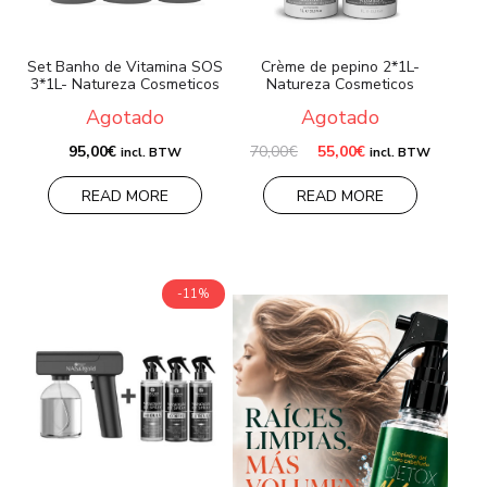
Set Banho de Vitamina SOS
Crème de pepino 2*1L-
3*1L- Natureza Cosmeticos
Natureza Cosmeticos
Agotado
Agotado
El
El
95,00
€
70,00
€
55,00
€
incl. BTW
incl. BTW
precio
precio
original
actual
READ MORE
READ MORE
era:
es:
70,00€.
55,00€.
-11%