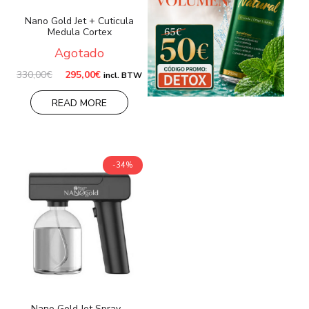
Nano Gold Jet + Cuticula
Medula Cortex
Agotado
El
El
330,00
€
295,00
€
incl. BTW
precio
precio
original
actual
READ MORE
era:
es:
330,00€.
295,00€.
-34%
Nano Gold Jet Spray –