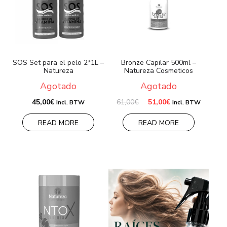
MARCAS
Envío y Pago
SOS Set para el pelo 2*1L –
Bronze Capilar 500ml –
Preguntas frecuentes
Natureza
Natureza Cosmeticos
Agotado
Agotado
Contacto
El
El
45,00
€
61,00
€
51,00
€
incl. BTW
incl. BTW
precio
precio
Reseñas
original
actual
READ MORE
READ MORE
era:
es:
61,00€.
51,00€.