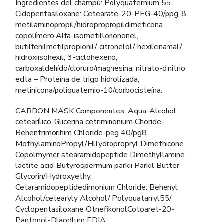
Ingredientes del champú: Polyquaternium 55
Cidopentasiloxane: Cetearate-20-PEG-40/ppg-8
metilaminopropil/hidropropropildimeticona
copolímero Alfa-isometillonononel,
butilfenilmetilpropionil/ citronelol/ hexilcinamal/
hidroxiisohexil, 3-ciclohexeno,
carboxaldehído/cloruro/magnesina, nitrato-dinitrio
edta – Proteína de trigo hidrolizada,
metinicona/poliquatemio-10/corbocisteína.
CARBON MASK Componentes: Aqua-Alcohol
cetearílico-Glicerina cetriminonium Choride-
Behentrimorihim Chloride-peg 40/pg8
MothylaminoPropyl/Hllydropropryl Dimethicone
Copolmymer stearamidopeptide Dimethyllamine
lactite acid-Butyrospermum parkii Parkil Butter
Glycorin/Hydroxyethy,
Cetaramidopeptidedimonium Chloride: Behenyl
Alcohol/cetearyly Alcohol/ Polyquatarryl55/
Cyclopentasiloxane OtnefikonolCotoaret-20-
Pantonol-Dlaodlum EDIA