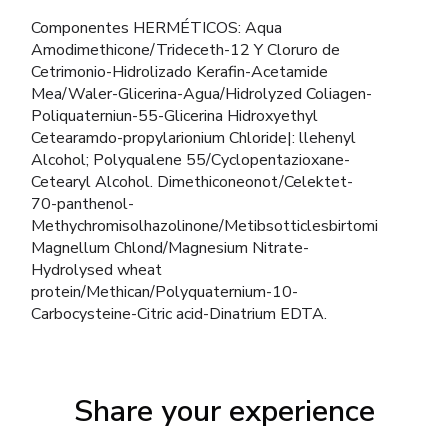
Componentes HERMÉTICOS: Aqua
Amodimethicone/Trideceth-12 Y Cloruro de
Cetrimonio-Hidrolizado Kerafin-Acetamide
Mea/Waler-Glicerina-Agua/Hidrolyzed Coliagen-
Poliquaterniun-55-Glicerina Hidroxyethyl
Cetearamdo-propylarionium Chloride|: llehenyl
Alcohol; Polyqualene 55/Cyclopentazioxane-
Cetearyl Alcohol. Dimethiconeonot/Celektet-
70-panthenol-
Methychromisolhazolinone/Metibsotticlesbirtomi
Magnellum Chlond/Magnesium Nitrate-
Hydrolysed wheat
protein/Methican/Polyquaternium-10-
Carbocysteine-Citric acid-Dinatrium EDTA.
Share your experience