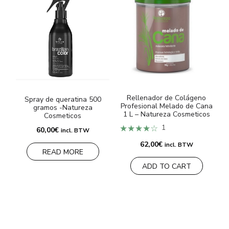
Rellenador de Colágeno
Spray de queratina 500
Profesional Melado de Cana
R
gramos -Natureza
1 L – Natureza Cosmeticos
Cosmeticos
★★★★☆
1
60,00
€
incl. BTW
62,00
€
incl. BTW
READ MORE
ADD TO CART