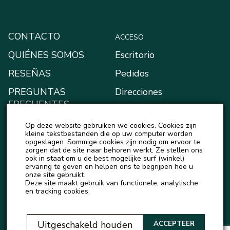
CONTACTO
ACCESO
QUIÉNES SOMOS
Escritorio
RESEÑAS
Pedidos
PREGUNTAS
Direcciones
FRECUENTES
Métodos de pago
BLOG
Op deze website gebruiken we cookies. Cookies zijn
Mi monedero
kleine tekstbestanden die op uw computer worden
NOTICIAS
opgeslagen. Sommige cookies zijn nodig om ervoor te
Detalles de la cuenta
zorgen dat de site naar behoren werkt. Ze stellen ons
ook in staat om u de best mogelijke surf (winkel)
Salir
ervaring te geven en helpen ons te begrijpen hoe u
onze site gebruikt.
Deze site maakt gebruik van functionele, analytische
en tracking cookies.
Uitgeschakeld houden
ACCEPTEER