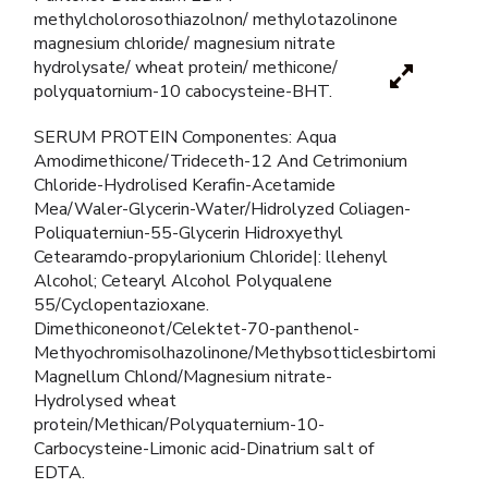
methylcholorosothiazolnon/ methylotazolinone
magnesium chloride/ magnesium nitrate
hydrolysate/ wheat protein/ methicone/
polyquatornium-10 cabocysteine-BHT.
SERUM PROTEIN Componentes: Aqua
Amodimethicone/Trideceth-12 And Cetrimonium
Chloride-Hydrolised Kerafin-Acetamide
Mea/Waler-Glycerin-Water/Hidrolyzed Coliagen-
Poliquaterniun-55-Glycerin Hidroxyethyl
Cetearamdo-propylarionium Chloride|: llehenyl
Alcohol; Cetearyl Alcohol Polyqualene
55/Cyclopentazioxane.
Dimethiconeonot/Celektet-70-panthenol-
Methyochromisolhazolinone/Methybsotticlesbirtomi
Magnellum Chlond/Magnesium nitrate-
Hydrolysed wheat
protein/Methican/Polyquaternium-10-
Carbocysteine-Limonic acid-Dinatrium salt of
EDTA.