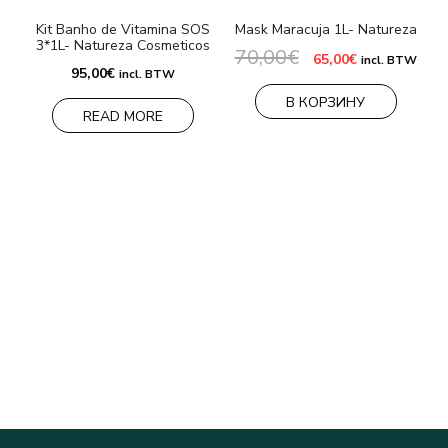
Kit Banho de Vitamina SOS
Mask Maracuja 1L- Natureza
3*1L- Natureza Cosmeticos
70,00
€
Первоначальная
Текущая
65,00
€
incl. BTW
цена
цена:
95,00
€
incl. BTW
составляла
65,00€.
70,00€.
В КОРЗИНУ
READ MORE