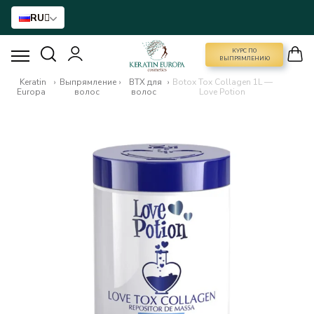
RU
КУРС ПО
КУРС ПО ВЫПРЯМЛЕНИЮ
ВЫПРЯМЛЕНИЮ
Keratin
›
Выпрямление
›
BTX для
›
Botox Tox Collagen 1L —
Europa
волос
волос
Love Potion
ВЫПРЯМЛЕНИЕ ВОЛОС
BTX ДЛЯ ВОЛОС
РЕКОНСТРУКЦИЯ ДЛЯ ВОЛОС
ДОМАШНИЙ УХОД
NANO GOLD
АКСЕССУАРЫ