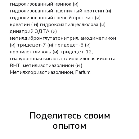
гидролизованный квиноа (и)
гидролизованный пшеничный протеин (и)
гидролизованный соевый протеин (и)
креатин ( и) гидроксиэтилцеллюлоза (и)
динатрий ЭДТА (и)
метилдибромглутатонитрил, амодиметикон
(и) тридецет-7 (и) тридецет-5 (и)
пропиленгликоль (и) тридецет-12,
гиалуроновая кислота, глиоксиловая кислота,
ВНТ, метилизотиазолинон (и )
Метилхлоризотиазолинон, Parfum.
Поделитесь своим
опытом