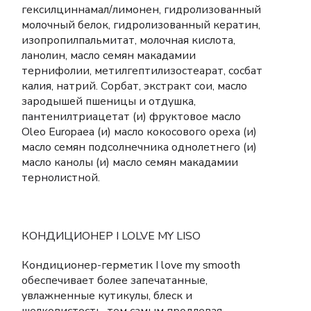
гексилциннамал/лимонен, гидролизованный
молочный белок, гидролизованный кератин,
изопропилпальмитат, молочная кислота,
ланолин, масло семян макадамии
тернифолии, метилгептилизостеарат, сосбат
калия, натрий. Сорбат, экстракт сои, масло
зародышей пшеницы и отдушка,
пантенилтриацетат (и) фруктовое масло
Oleo Europaea (и) масло кокосового ореха (и)
масло семян подсолнечника однолетнего (и)
масло канолы (и) масло семян макадамии
тернолистной.
КОНДИЦИОНЕР I LOLVE MY LISO
Кондиционер-герметик I love my smooth
обеспечивает более запечатанные,
увлажненные кутикулы, блеск и