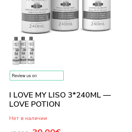
БРЕНДЫ
Оплата и доставка
Часто задаваемые вопросы
Контакты
Отзывы
I LOVE MY LISO 3*240ML —
LOVE POTION
Нет в наличии
Первоначальная
Текущая