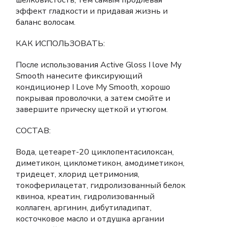
шелковистость, тем самым продлевая
эффект гладкости и придавая жизнь и
баланс волосам.
КАК ИСПОЛЬЗОВАТЬ:
После использования Active Gloss I love My
Smooth нанесите фиксирующий
кондиционер I Love My Smooth, хорошо
покрывая проволочки, а затем смойте и
завершите прическу щеткой и утюгом.
СОСТАВ:
Вода, цетеарет-20 циклопентасилоксан,
диметикон, циклометикон, амодиметикон,
тридецет, хлорид цетримония,
токоферилацетат, гидролизованный белок
квиноа, креатин, гидролизованный
коллаген, аргинин, дибутиладипат,
косточковое масло и отдушка аргании