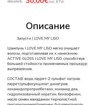
30,00
€
45,00
€
цена
цена:
incl. BTW
составляла
30,00€.
45,00€.
Описание
Запусти I LOVE MY LISO
Шампунь I LOVE MY LISO мягко очищает
волосы, подготавливая их к нанесению
ACTIVE GLOSS I LOVE MY LISO, способствуя
большей стойкости применяемых процедур
выпрямления.
СОСТАВ: вода, лаурет-2 сульфат натрия,
лауретсульфосукцинат динатрия,
кокамидопроприлбетаин, кокамид деа,
гидролизованный кератин, бензофенон,
масло семян макадамии тернолистной,
гексилконнамал/лимонен, бутиленгликоль,