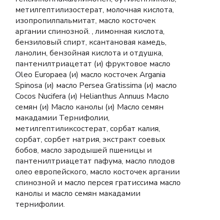
метилгептилизостерат, молочная кислота,
изопропилпальмитат, масло косточек
аргании спинозной. , лимонная кислота,
бензиловый спирт, ксантановая камедь,
ланолин, бензойная кислота и отдушка,
пантенилтриацетат (и) фруктовое масло
Oleo Europaea (и) масло косточек Argania
Spinosa (и) масло Persea Gratissima (и) масло
Cocos Nucifera (и) Helianthus Annuus Масло
семян (и) Масло канолы (и) Масло семян
макадамии Тернифолии,
метилгептиликсостерат, сорбат калия,
сорбат, сорбет натрия, экстракт соевых
бобов, масло зародышей пшеницы и
пантенилтриацетат пафума, масло плодов
олео европейского, масло косточек аргании
спинозной и масло персея гратиссима масло
канолы и масло семян макадамии
тернифолии.