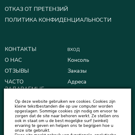
ОТКАЗ ОТ ПРЕТЕНЗИЙ
ПОЛИТИКА КОНФИДЕНЦИАЛЬНОСТИ
КОНТАКТЫ
ВХОД
О НАС
Консоль
ОТЗЫВЫ
Заказы
ЧАСТО
Адреса
ЗАДАВАЕМЫЕ
Способы оплаты
ВОПРОСЫ
Op deze website gebruiken we cookies. Cookies zijn
Мой кошелёк
БЛОГ
kleine tekstbestanden die op uw computer worden
opgeslagen. Sommige cookies zijn nodig om ervoor te
Детали учётной записи
zorgen dat de site naar behoren werkt. Ze stellen ons
НОВОСТИ
ook in staat om u de best mogelijke surf (winkel)
Выход
ervaring te geven en helpen ons te begrijpen hoe u
onze site gebruikt.