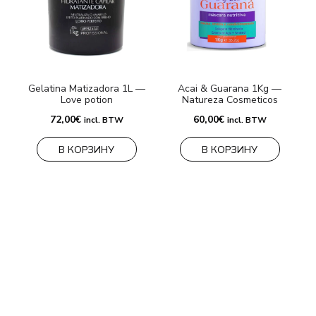
K
Gelatina Matizadora 1L —
Acai & Guarana 1Kg —
Love potion
Natureza Cosmeticos
9
72,00
€
60,00
€
incl. BTW
incl. BTW
В КОРЗИНУ
В КОРЗИНУ