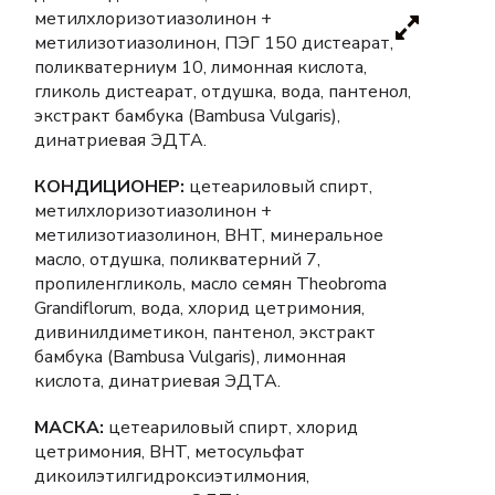
метилхлоризотиазолинон +
метилизотиазолинон, ПЭГ 150 дистеарат,
поликватерниум 10, лимонная кислота,
гликоль дистеарат, отдушка, вода, пантенол,
экстракт бамбука (Bambusa Vulgaris),
динатриевая ЭДТА.
КОНДИЦИОНЕР:
цетеариловый спирт,
метилхлоризотиазолинон +
метилизотиазолинон, BHT, минеральное
масло, отдушка, поликватерний 7,
пропиленгликоль, масло семян Theobroma
Grandiflorum, вода, хлорид цетримония,
дивинилдиметикон, пантенол, экстракт
бамбука (Bambusa Vulgaris), лимонная
кислота, динатриевая ЭДТА.
МАСКА:
цетеариловый спирт, хлорид
цетримония, BHT, метосульфат
дикоилэтилгидроксиэтилмония,