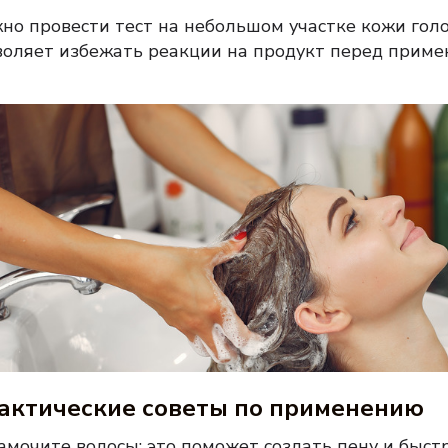
но провести тест на небольшом участке кожи гол
воляет избежать реакции на продукт перед приме
актические советы по применению
амочите волосы: это поможет создать пену и быстр