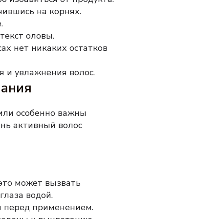
чившись на корнях.
.
текст оловы.
сах нет никаких остатков
я и увлажнения волос.
вания
 или особенно важны
чень активный волос
 это может вызвать
глаза водой.
м перед применением.