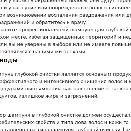
сли у вас есть окрашенные волосы, они будут пер
сли у вас сухие или поврежденные волосы сильнее.
ри возникновении воспаления раздражения или д
аздражений и обратитесь к врачу.
раните профессиональный шампунь для глубокой о
ухом месте, избегая защищенных территорий и нед
сли вы не уверены в выборе или не имеете повыш
роявляться с нашими ми орехами.
воды
пунь глубокой очистки является основным проду
 эффективного и интенсивного очищения волос и 
цедурами выпрямления.
как накопление остатков
дуктов, излишков жира и загрязнений.
ор шампуня в глубокой очистке должен осуществл
ребительских свойств и типа лова волос и кожи го
дставлено два типа шампуня глубокой очистки.
Це