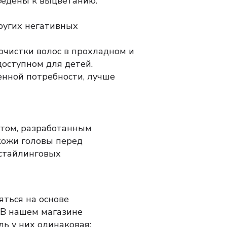
еведены к выцветанию.
ругих негативных
чистки волос в прохладном и
оступном для детей.
енной потребности, лучше
ктом, разработанным
кожи головы перед
 стайлинговых
яться на основе
.
В нашем магазине
ль у них одинаковая: