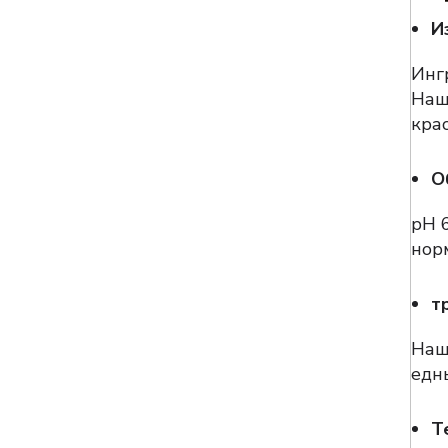
И
Инг
Наш
кра
О
рН 
нор
т
Наш
едн
Т