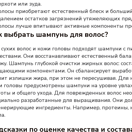
ерхоти или зуда.
олосы приобретают естественный блеск и больши
далением остатков загрязнений утяжеляющих пря
олосы лучше впитывают активные компоненты прод
к выбрать шампунь для волос?
 сухих волос и кожи головы подходят шампуни с 
ествами.
Они восстанавливают естественный бала
ожу.
Шампунь глубокой очистки
жирных волос
: сос
щающими компонентами.
Он сбалансирует вырабо
лит излишки жира, при этом не пересушивая.
Для
и головы предусмотрены шампуни на уровне увла
тоты и общего ухода.
Для поврежденных волос
нео
циально разработанные для выращивания.
Они до
енерирующие ингредиенты.
Например, протеины, к
а.
дсказки по оценке качества и состав