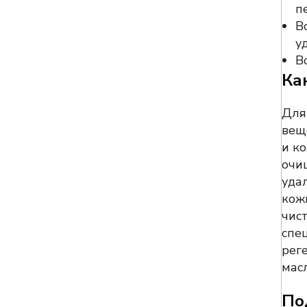
п
В
у
В
Ка
Для
вещ
и к
очи
уда
кож
чис
спе
рег
масл
По