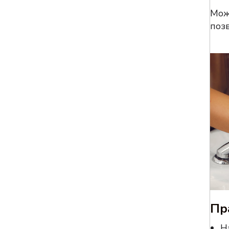
Мож
поз
Пр
Н