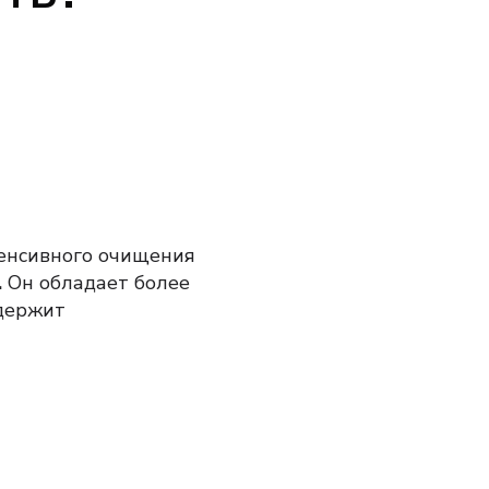
тенсивного очищения
.
Он обладает более
держит