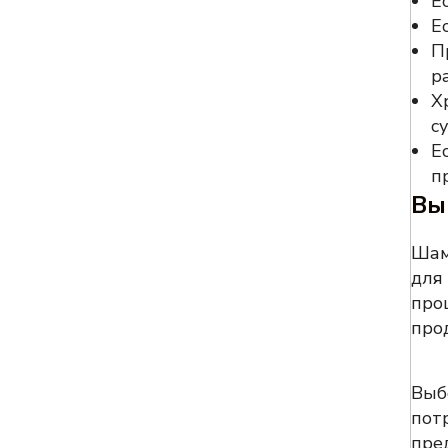
Е
Е
П
р
Х
с
Е
п
Вы
Шам
для
про
про
Выб
пот
пре