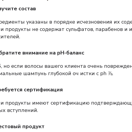
зучите состав
редиенты указаны в порядке исчезновения их сод
и продукты не содержат сульфатов, парабенов и 
сителей.
братите внимание на pH-баланс
6, но если волосы вашего клиента очень поврежде
мальные шампунь глубокой оч истки с ph ⅞.
ребуется сертификация
и продукты имеют сертификацию подтверждающу
ых вступлений.
естовый продукт