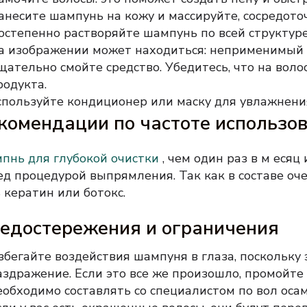
анесите шампунь на кожу и массируйте, сосредото
остепенно растворяйте шампунь по всей структуре
а изображении может находиться: неприменимый 
щательно смойте средство.
Убедитесь, что на воло
родукта.
спользуйте кондиционер или маску для увлажнени
комендации по частоте использо
пнь для глубокой очистки
, чем один раз в м есяц
ед процедурой выпрямления.
Так как в составе о
 кератин или ботокс.
едостережения и ограничения
збегайте воздействия шампуня в глаза, поскольку
аздражение.
Если это все же произошло, промойте 
еобходимо составлять со специалистом по вол оса