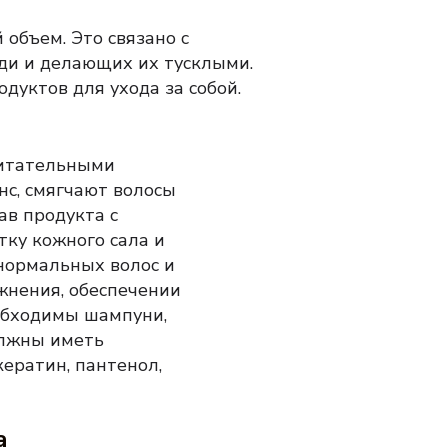
й объем.
Это связано с
ди и делающих их тусклыми.
уктов для ухода за собой.
питательными
нс, смягчают волосы
тав продукта с
тку кожного сала и
нормальных волос
и
жнения, обеспечении
бходимы шампуни,
лжны иметь
ератин, пантенол,
а