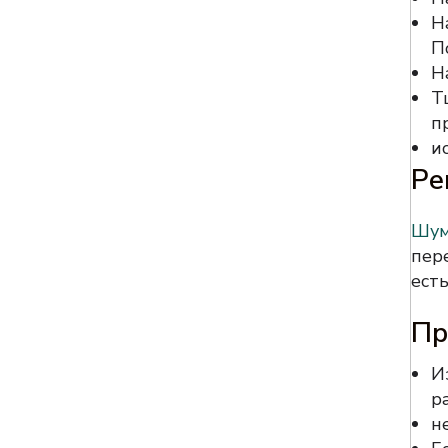
Н
П
Н
Т
п
и
Ре
Шум
пер
есть
Пр
И
р
н