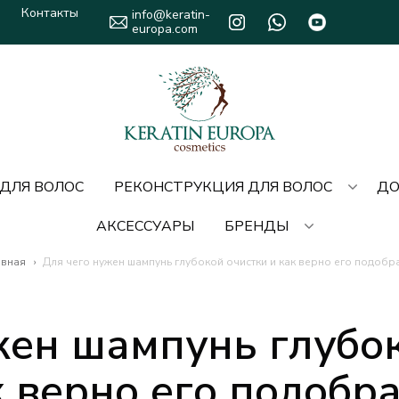
Контакты
info@keratin-
europa.com
 ДЛЯ ВОЛОС
РЕКОНСТРУКЦИЯ ДЛЯ ВОЛОС
ДО
АКСЕССУАРЫ
БРЕНДЫ
авная
›
Для чего нужен шампунь глубокой очистки и как верно его подобра
жен шампунь глубок
к верно его подобра