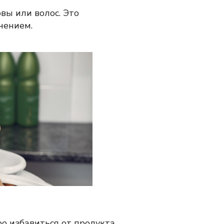
овы или волос.
Это
нением.
о избавиться от продукта.