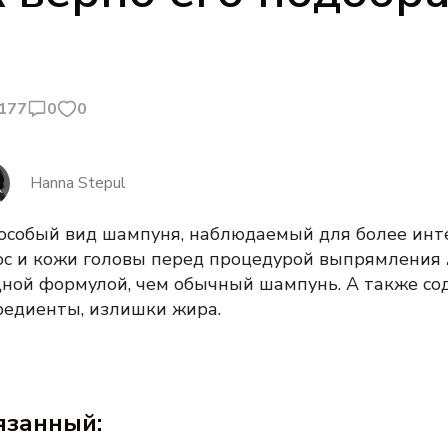
177
0
0
Hanna Stepul
 особый вид шампуня, наблюдаемый для более ин
ос и кожи головы перед процедурой выпрямления
ной формулой, чем обычный шампунь.
А также со
редиенты, излишки жира.
язанный: