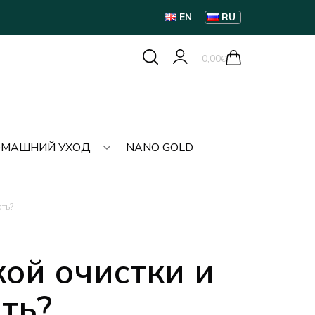
EN
RU
0,00
€
МАШНИЙ УХОД
NANO GOLD
ть?
ой очистки и
ть?