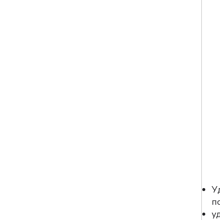
У
п
у