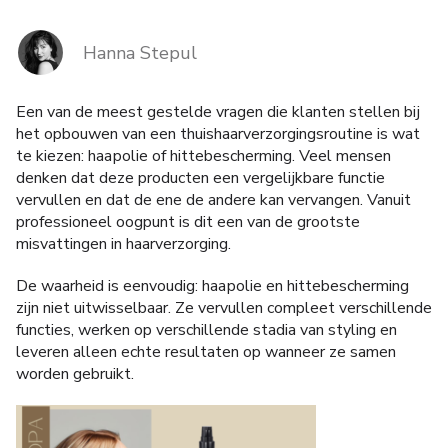
MERKEN
Hanna Stepul
Levering en Betaling
Een van de meest gestelde vragen die klanten stellen bij
het opbouwen van een thuishaarverzorgingsroutine is wat
Veelgestelde vragen
te kiezen: haароlie of hittebescherming. Veel mensen
denken dat deze producten een vergelijkbare functie
Contacteer ons
vervullen en dat de ene de andere kan vervangen. Vanuit
professioneel oogpunt is dit een van de grootste
Beoordelingen
misvattingen in haarverzorging.
De waarheid is eenvoudig: haароlie en hittebescherming
zijn niet uitwisselbaar. Ze vervullen compleet verschillende
functies, werken op verschillende stadia van styling en
leveren alleen echte resultaten op wanneer ze samen
worden gebruikt.