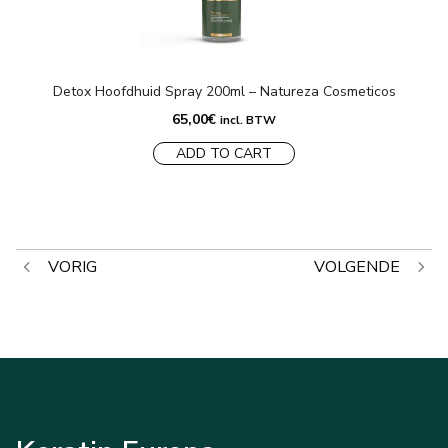
Detox Hoofdhuid Spray 200ml – Natureza Cosmeticos
65,00
€
incl. BTW
ADD TO CART
Bericht
VORIG
VOLGENDE
navigatie