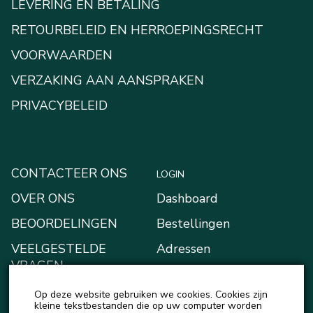
LEVERING EN BETALING
RETOURBELEID EN HERROEPINGSRECHT
VOORWAARDEN
VERZAKING AAN AANSPRAKEN
PRIVACYBELEID
CONTACTEER ONS
LOGIN
OVER ONS
Dashboard
BEOORDELINGEN
Bestellingen
VEELGESTELDE
Adressen
VRAGEN
Betaalmethodes
BLOGGEN
Op deze website gebruiken we cookies. Cookies zijn
Mijn Kluis
kleine tekstbestanden die op uw computer worden