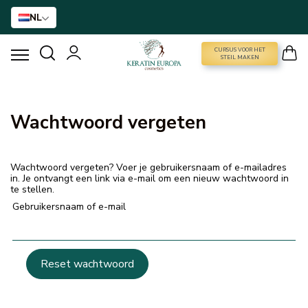
NL
CURSUS VOOR HET
CURSUS VOOR HET STEIL MAKEN
STEIL MAKEN
HAARVERSTIJVING
Wachtwoord vergeten
BTX BEHANDELING
Wachtwoord vergeten? Voer je gebruikersnaam of e-mailadres
HAARBEHANDELING
in. Je ontvangt een link via e-mail om een nieuw wachtwoord in
te stellen.
Gebruikersnaam of e-mail
THUISVERZORGING
NANO GOLD
Reset wachtwoord
ACCESSOIRES