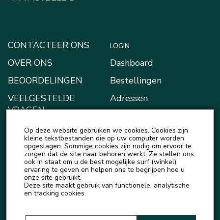
CONTACTEER ONS
LOGIN
OVER ONS
Dashboard
BEOORDELINGEN
Bestellingen
VEELGESTELDE
Adressen
VRAGEN
Betaalmethodes
BLOGGEN
Op deze website gebruiken we cookies. Cookies zijn
Mijn Kluis
kleine tekstbestanden die op uw computer worden
NIEUWS
opgeslagen. Sommige cookies zijn nodig om ervoor te
Account details
zorgen dat de site naar behoren werkt. Ze stellen ons
ook in staat om u de best mogelijke surf (winkel)
Uitloggen
ervaring te geven en helpen ons te begrijpen hoe u
onze site gebruikt.
Deze site maakt gebruik van functionele, analytische
en tracking cookies.