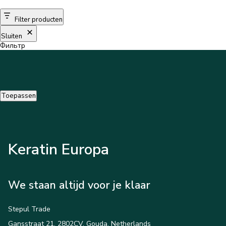
Filter producten
MERKEN
Sluiten
Фильтр
Levering en Betaling
Veelgestelde vragen
Contacteer ons
Toepassen
Beoordelingen
Keratin Europa
We staan altijd voor je klaar
Stepul Trade
Gansstraat 21, 2802CV, Gouda, Netherlands