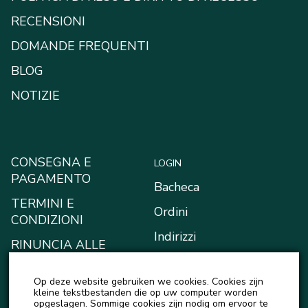
RECENSIONI
DOMANDE FREQUENTI
BLOG
NOTIZIE
CONSEGNA E
LOGIN
PAGAMENTO
Bacheca
TERMINI E
Ordini
CONDIZIONI
Indirizzi
RINUNCIA ALLE
RICHIESTE DI
Metodi di pagamento
RISARCIMENTO
Op deze website gebruiken we cookies. Cookies zijn
Il mio portafoglio
kleine tekstbestanden die op uw computer worden
INFORMATIVA SULLA
opgeslagen. Sommige cookies zijn nodig om ervoor te