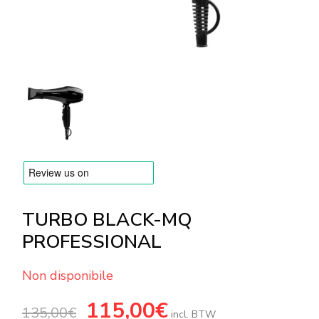
MARCHE
Consegna e Pagamento
Domande frequenti
Contatti
Recensioni
TURBO BLACK-MQ
PROFESSIONAL
Non disponibile
Il
115,00
€
Il
135,00
€
prezzo
prezzo
incl. BTW