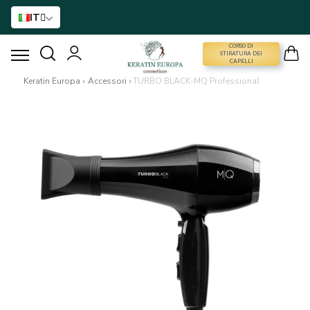
IT
CORSO DI
CORSO DI STIRATURA DEI CAPELLI
STIRATURA DEI
CAPELLI
Keratin Europa
›
Accessori
›
TURBO BLACK-MQ Professional
STIRATURA DEI CAPELLI
TRATTAMENTO CON BTX
TRATTAMENTO DEI CAPELLI
ASSISTENZA DOMICILIARE
NANO GOLD
ACCESSORI