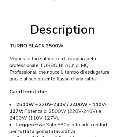
originale
attuale
era:
è:
135,00€.
115,00€.
Description
TURBO BLACK 2500W
Migliora il tuo salone con l’asciugacapelli
professionale TURBO BLACK di MQ
Professional, che riduce il tempo di asciugatura
grazie al suo potente flusso di aria calda.
Caratteristiche:
2500W – 220V-240V / 2400W – 110V-
127V:
Potenza di 2500W (220V-240V) e
2400W (110V-127V).
Leggerezza:
Solo 580g, offrendo comfort
per tutta la giornata lavorativa.