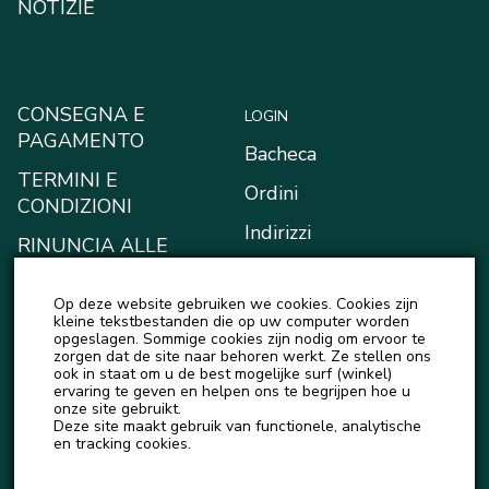
NOTIZIE
CONSEGNA E
LOGIN
PAGAMENTO
Bacheca
TERMINI E
Ordini
CONDIZIONI
Indirizzi
RINUNCIA ALLE
RICHIESTE DI
Metodi di pagamento
RISARCIMENTO
Op deze website gebruiken we cookies. Cookies zijn
Il mio portafoglio
kleine tekstbestanden die op uw computer worden
INFORMATIVA SULLA
opgeslagen. Sommige cookies zijn nodig om ervoor te
Account details
zorgen dat de site naar behoren werkt. Ze stellen ons
PRIVACY
ook in staat om u de best mogelijke surf (winkel)
Logout
ervaring te geven en helpen ons te begrijpen hoe u
onze site gebruikt.
Deze site maakt gebruik van functionele, analytische
en tracking cookies.