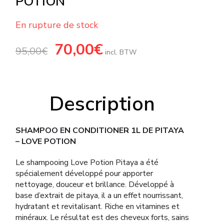
POTION
En rupture de stock
Le
70,00
€
Le
95,00
€
prix
prix
incl. BTW
initial
actuel
était :
est :
95,00€.
70,00€.
Description
SHAMPOO EN CONDITIONER 1L DE PITAYA
– LOVE POTION
Le shampooing Love Potion Pitaya a été
spécialement développé pour apporter
nettoyage, douceur et brillance. Développé à
base d’extrait de pitaya, il a un effet nourrissant,
hydratant et revitalisant. Riche en vitamines et
minéraux. Le résultat est des cheveux forts, sains