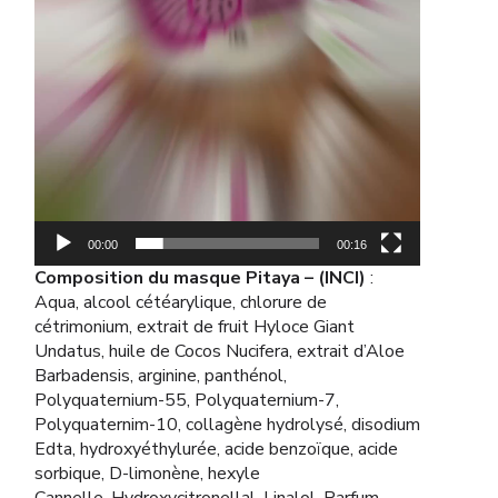
00:00
00:16
Composition du masque Pitaya – (INCI)
:
Aqua, alcool cétéarylique, chlorure de
cétrimonium, extrait de fruit Hyloce Giant
Undatus, huile de Cocos Nucifera, extrait d’Aloe
Barbadensis, arginine, panthénol,
Polyquaternium-55, Polyquaternium-7,
Polyquaternim-10, collagène hydrolysé, disodium
Edta, hydroxyéthylurée, acide benzoïque, acide
sorbique, D-limonène, hexyle
Cannelle, Hydroxycitronellal, Linalol, Parfum.