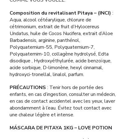
COMME VOUS VOULEZ.
Composition du revitalisant Pitaya – (INCI)
:
Aqua, alcool cétéarylique, chlorure de
cétrimonium, extrait de fruit d’Hylocereus
Undatus, huile de Cocos Nucifera, extrait d’Aloe
Barbadensis, arginine, panthénol,
Polyquaternium-55, Polyquaternium-7,
Polyquaternim-10, collagène hydrolysé, Edta
disodique , Hydroxyéthylurée, acide benzoïque,
acide sorbique, D-limonène, hexyl cinnamal,
hydroxyci-tronellal, linalol, parfum.
PRÉCAUTIONS
: Tenir hors de portée des
enfants, en cas d’ingestion, consulter un médecin,
en cas de contact accidentel avec les yeux, laver
abondamment à l’eau. Évitez tout contact avec
une chaleur légère et intense.
MÁSCARA DE PITAYA 1KG – LOVE POTION