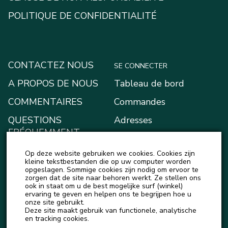
POLITIQUE DE CONFIDENTIALITÉ
CONTACTEZ NOUS
SE CONNECTER
A PROPOS DE NOUS
Tableau de bord
COMMENTAIRES
Commandes
QUESTIONS
Adresses
FRÉQUEMMENT
Moyens de paiement
POSÉES
Op deze website gebruiken we cookies. Cookies zijn
Mon portefeuille
BLOG
kleine tekstbestanden die op uw computer worden
opgeslagen. Sommige cookies zijn nodig om ervoor te
Account details
zorgen dat de site naar behoren werkt. Ze stellen ons
ACTUALITÉS
ook in staat om u de best mogelijke surf (winkel)
Logout
ervaring te geven en helpen ons te begrijpen hoe u
onze site gebruikt.
Deze site maakt gebruik van functionele, analytische
en tracking cookies.