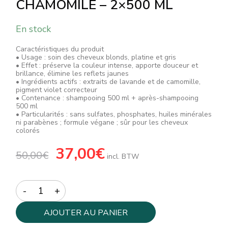
CHAMOMILE – 2×500 ML
En stock
Caractéristiques du produit
• Usage : soin des cheveux blonds, platine et gris
• Effet : préserve la couleur intense, apporte douceur et
brillance, élimine les reflets jaunes
• Ingrédients actifs : extraits de lavande et de camomille,
pigment violet correcteur
• Contenance : shampooing 500 ml + après-shampooing
500 ml
• Particularités : sans sulfates, phosphates, huiles minérales
ni parabènes ; formule végane ; sûr pour les cheveux
colorés
Le
37,00
€
Le
50,00
€
prix
prix
incl. BTW
initial
actuel
était :
est :
50,00€.
37,00€.
Quantity
AJOUTER AU PANIER