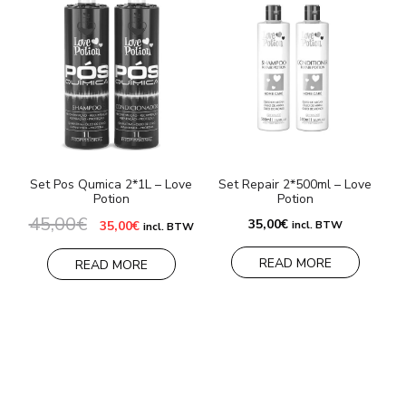
Set Pos Qumica 2*1L – Love
Set Repair 2*500ml – Love
S
Potion
Potion
45,00
€
Le
Le
35,00
€
35,00
€
incl. BTW
incl. BTW
prix
prix
initial
actuel
READ MORE
était :
est :
READ MORE
45,00€.
35,00€.