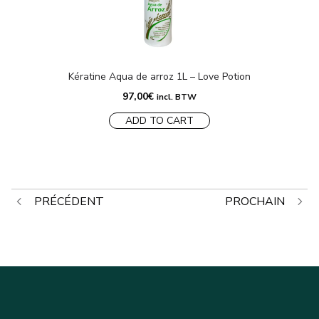
Kératine Aqua de arroz 1L – Love Potion
97,00
€
incl. BTW
ADD TO CART
Navigation
PRÉCÉDENT
PROCHAIN
de
l’article