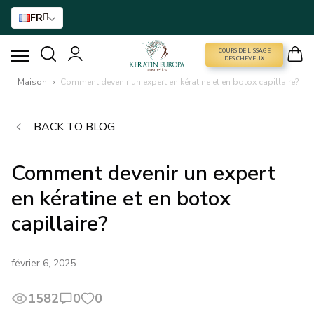
FR
COURS DE LISSAGE
COURS DE LISSAGE DES CHEVEUX
DES CHEVEUX
Maison
›
Comment devenir un expert en kératine et en botox capillaire?
LISSAGE À LA KÉRATINE
BACK TO BLOG
TRAITEMENT AU BTX
Comment devenir un expert
TRAITEMENT DES CHEVEUX
en kératine et en botox
capillaire?
SOINS À DOMICILE
NANO GOLD
février 6, 2025
1582
0
0
ACCESSOIRES